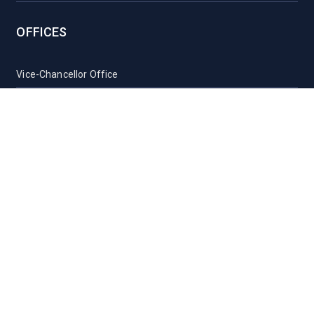
OFFICES
Vice-Chancellor Office
Registrar Office
Proctor Office
Health Care Centre
Transport
Guest House Sylhet
Guest House Dhaka
Students Counseling and Guidance
Location, Maps and Direction