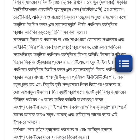
বিশ্ববিদ্যালয়ের
সার্বিক
উন্নয়নে
ভূমিকা
রাখবে
।
১৭
জুন
(
মঙ্গলবার
)
সিকৃবির
ইনস্টিটিউশনাল
কোয়ালিটি
অ্যাস্যুরেন্স
সেল
(
আইকিউএসি
)
এর
উদ্যোগে
ভেটেরিনারি
,
এনিম্যাল
ও
বায়োমেডিক্যাল
সায়েন্সেস
অনুষদের
সম্মেলন
কক্ষে
অনুষ্ঠিত
"
অফিস রুলস এন্ড ম্যানেজম্যান্ট
”
শীর্ষক
প্রশিক্ষণ
কর্মসূচিতে
প্রধান
অতিথির
বক্তব্যে
তিনি
এসব
কথা
বলেন
।
মাৎস্যচাষ বিভাগের প্রফেসর
ড
.
মোঃ
সাখাওয়াত হোসেনের
সঞ্চালনায়
এবং
আইকিউএসি
'
র
পরিচালক
(
ভারপ্রাপ্ত) প্রফেসর
ড
.
মোঃ
রুহুল
আমিনের
সভাপতিত্বে
অনুষ্ঠিত
প্রশিক্ষণ
কর্মসূচিতে
বিশেষ
অতিথি
হিসেবে
উপস্থিত
ছিলেন
সিকৃবির
ট্রেজারার
প্রফেসর
ড
.
এ
.
টি
.
এম
.
মাহবুব
-
ই
-
ইলাহী
।
প্রশিক্ষণ
কর্মসূচিতে
"
অফিস রুলস এন্ড ম্যানেজম্যান্ট
”
বিষয়ে
প্রশিক্ষণ
প্রদান করেন বাংলাদেশ
পল্লী
উন্নয়ন
প্রশিক্ষণ
ইনিস্টিটিউটের
পরিচালক
বকুল
চন্দ্র
রায় এবং সিকৃবির কৃষি সম্প্রসারণ শিক্ষা বিভাগের প্রফেসর ড.
মোঃ আশরাফুল ইসলাম
।
দিন
ব্যাপী
প্রশিক্ষণে
সিলেট
কৃষি
বিশ্ববিদ্যালয়ের
বিভিন্ন
পর্যায়ের
৭০
জনের
অধিক
কর্মচারী
অংশগ্রহণ
করেন
।
অংশগ্রহণকারীরা
বলেন
,
এই
প্রশিক্ষণ
কর্মশালা
অফিস
ব্যবস্থাপনা
সম্পর্কে
তাদের
জ্ঞানকে
আরও
সমৃদ্ধ
করেছে
এবং
ভবিষ্যতে
তাদের
কাজে
এটি
উপকারে
আসবে
।
কর্মশালা
শেষে
ভাইস
চ্যান্সেলর
প্রফেসর
ড
.
মোঃ
আলিমুল
ইসলাম
অংশগ্রহণকারীদের
মাঝে
সনদপত্র
বিতরণ
করেন।