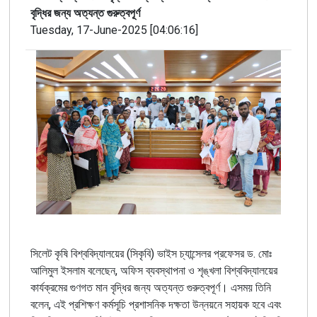
বৃদ্ধির জন্য অত্যন্ত গুরুত্বপূর্ণ
Tuesday, 17-June-2025 [04:06:16]
সিলেট
কৃষি
বিশ্ববিদ্যালয়ের
(
সিকৃবি
)
ভাইস
চ্যান্সেলর
প্রফেসর
ড
.
মোঃ
আলিমুল
ইসলাম
বলেছেন, অফিস
ব্যবস্থাপনা
ও
শৃঙ্খলা
বিশ্ববিদ্যালয়ের
কার্যক্রমের
গুণগত
মান
বৃদ্ধির
জন্য
অত্যন্ত
গুরুত্বপূর্ণ
।
এসময় তিনি
বলেন
,
এই
প্রশিক্ষণ
কর্মসূচি
প্রশাসনিক
দক্ষতা
উন্নয়নে
সহায়ক
হবে
এবং