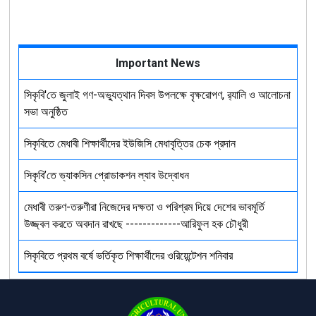
Important News
সিকৃবি'তে জুলাই গণ-অভ্যুত্থান দিবস উপলক্ষে বৃক্ষরোপণ, র‍্যালি ও আলোচনা
সভা অনুষ্ঠিত
সিকৃবিতে মেধাবী শিক্ষার্থীদের ইউজিসি মেধাবৃত্তির চেক প্রদান
সিকৃবি’তে ভ্যাকসিন প্রোডাকশন ল্যাব উদ্বোধন
মেধাবী তরুণ-তরুণীরা নিজেদের দক্ষতা ও পরিশ্রম দিয়ে দেশের ভাবমূর্তি
উজ্জ্বল করতে অবদান রাখছে -------------আরিফুল হক চৌধুরী
সিকৃবিতে প্রথম বর্ষে ভর্তিকৃত শিক্ষার্থীদের ওরিয়েন্টেশন শনিবার