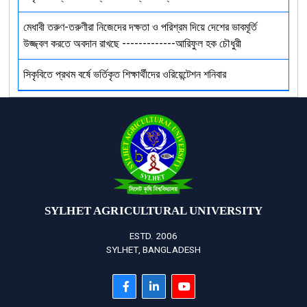
মেধাবী তরুণ-তরুণীরা নিজেদের দক্ষতা ও পরিশ্রম দিয়ে দেশের ভাবমূর্তি
উজ্জ্বল করতে অবদান রাখছে -------------আরিফুল হক চৌধুরী
সিকৃবিতে প্রথম বর্ষে ভর্তিকৃত শিক্ষার্থীদের ওরিয়েন্টেশন শনিবার
SYLHET AGRICULTURAL UNIVERSITY
ESTD. 2006
SYLHET, BANGLADESH