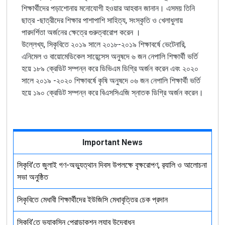
শিক্ষার্থীদের পড়াশোনায় মনোযোগী হওয়ার আহবান জানান। এসময় তিনি
ছাত্র -ছাত্রীদের শিক্ষার পাশাপাশি সাহিত্য, সংস্কৃতি ও খেলাধুলায়
পারদর্শিতা অর্জনের ক্ষেত্রে গুরুত্বারোপ করেন ।
উল্লেখ্য, সিকৃবিতে ২০১৯ সালে ২০১৮-২০১৯ শিক্ষাবর্ষে ভেটেনারি,
এনিমেল ও বায়োমেডিকেল সায়েন্সেস অনুষদে ৬ জন নেপালি শিক্ষার্থী ভর্তি
হয়ে ১৮৯ ক্রেডিট সম্পন্ন করে ডিভিএম ডিগ্রি অর্জন করেন এবং ২০২০
সালে ২০১৯ -২০২০ শিক্ষাবর্ষে কৃষি অনুষদে ০৬ জন নেপালি শিক্ষার্থী ভর্তি
হয়ে ১৯০ ক্রেডিট সম্পন্ন করে বিএসসিএজি স্নাতক ডিগ্রি অর্জন করেন।
Important News
সিকৃবি'তে জুলাই গণ-অভ্যুত্থান দিবস উপলক্ষে বৃক্ষরোপণ, র‍্যালি ও আলোচনা
সভা অনুষ্ঠিত
সিকৃবিতে মেধাবী শিক্ষার্থীদের ইউজিসি মেধাবৃত্তির চেক প্রদান
সিকৃবি’তে ভ্যাকসিন প্রোডাকশন ল্যাব উদ্বোধন