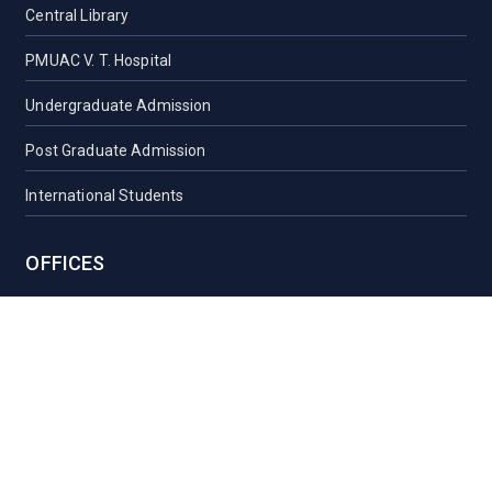
Central Library
PMUAC V. T. Hospital
Undergraduate Admission
Post Graduate Admission
International Students
OFFICES
Vice-Chancellor Office
Registrar Office
Proctor Office
Health Care Centre