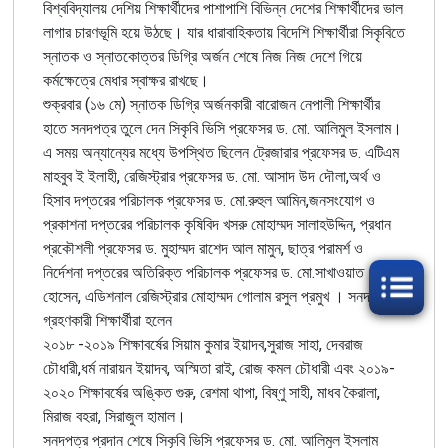
বিশ্ববিদ্যালয় দেশিয় শিক্ষার্থীদের পাশাপাশি বিভিন্ন দেশের শিক্ষার্থীদের ভাল
লাগার চারণভূমি হয়ে উঠছে। যার ধারাবাহিকতায় বিদেশি শিক্ষার্থীরা সিকৃবিতে
স্নাতক ও স্নাতকোত্তর ডিগ্রি অর্জন শেষে নিজ নিজ দেশে গিয়ে
কর্মক্ষেত্রে মেধার স্বাক্ষর রাখছে।
শুক্রবার (১৬ মে) স্নাতক ডিগ্রি অর্জনকারী বারোজন নেপালী শিক্ষার্থীর
হাতে সনদপত্র তুলে দেন সিকৃবি ভিসি প্রফেসর ড. মো. আলিমুল ইসলাম।
এ সময় অন্যান্যের মধ্যে উপস্থিত ছিলেন ট্রেজারার প্রফেসর ড. এটিএম
মাহবুব ই ইলাহী, রেজিস্ট্রার প্রফেসর ড. মো. আসাদ উদ দৌলা,অর্থ ও
হিসাব দপ্তরের পরিচালক প্রফেসর ড. মো.রুহুল আমিন,জনসংযোগ ও
প্রকাশনা দপ্তরের পরিচালক কৃষিবিদ খসরু মোহাম্মদ সালাহউদ্দিন, প্রধান
প্রকৌশলী প্রফেসর ড. মুহাম্মদ রাশেদ আল মামুন, ছাত্র পরামর্শ ও
নির্দেশনা দপ্তরের অতিরিক্ত পরিচালক প্রফেসর ড. মো.সাখাওয়াত
হোসেন, এডিশনাল রেজিস্ট্রার মোহাম্মদ গোলাম রসুল প্রমুখ । সনদপত্র
গ্রহণকারী শিক্ষার্থীরা হলেন
২০১৮ -২০১৯ শিক্ষাবর্ষের সিয়াম কুমার ইয়াদব,সুরাজ সাহা, দেবরাজ
চৌধারী,ধর্ম নারায়ন ইয়াদব, অস্মিতা রাই, রোজ কমল চৌধারী এবং ২০১৯-
২০২০ শিক্ষাবর্ষের অঙ্কিত গুরু, রেশমা থাপা, বিষ্ণু সাহী, মাধব কৈরালা,
মিরাজ বহরা, সিরাজুল হামাল।
সনদপত্র প্রদান শেষে সিকৃবি ভিসি প্রফেসর ড. মো. আলিমুল ইসলাম