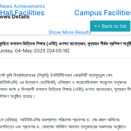
News
Achievements
Hall Facilities
Campus Facilitie
ews Details
<< Back to list
Show More Results
কৃবিতে ফলাফল ভিত্তিক শিক্ষার (ওবিই) গুণগত মানোন্নয়ন, মূল্যায়ন শীর্ষক প্রশিক্ষণ অনুষ্ঠ
unday, 04-May-2025 [04:05:18]
লেট কৃষি বিশ্ববিদ্যালয়ের (সিকৃবি) ইনস্টিটিউশনাল কোয়ালিটি অ্যাস্যুরেন্স সেল
ইকিউএসি) এর উদ্যোগে ভেটেরিনারি, এনিম্যাল ও বায়োমেডিক্যাল সায়েন্সেস অনুষদের
্মেলন কক্ষে ৪ দিনব্যাপী ফলাফল ভিত্তিক শিক্ষার (ওবিই) গুণগত মানোন্নয়ন, মূল্যায়ন
শীর
রশিক্ষণ অনুষ্ঠিত হয়েছে।
ে (রবিবার) আইকিউএসির ভারপ্রাপ্ত পরিচালক প্রফেসর ড. মোঃ রুহুল আমিনের
াপতিত্বে এবং প্রফেসর ড. মোহাম্মদ সামিউল আহসান তালুকদারের সঞ্চালনায় অনুষ্ঠানে