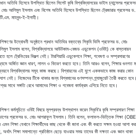
রধান অতিথি হিসেবে উপস্থিত ছিলেন সিলেট কৃষি বিশ্ববিদ্যালয়ের ভাইস চ্যান্সেলর প্রফেস
 মোঃ আলিমুল ইসলাম এবং বিশেষ অতিথি হিসেবে উপস্থিত ছিলেন ট্রেজারার প্রফেসর ড.
টি.এম. মাহবুব-ই-ইলাহী।
রশিক্ষণের উদ্বোধনী অনুষ্ঠানে প্রধান অতিথির বক্তব্যে সিকৃবি ভিসি প্রফেসর ড. মোঃ
িমুল ইসলাম বলেন, বিশ্ববিদ্যালয়ে আউটকাম-বেজড এডুকেশন (ওবিই) কে বাস্তবায়ন
তে হলে ট্রেনিংয়ের বিকল্প নেই। টারশিয়ারি এডুকেশনে শিক্ষা, গবেষণা ও সম্প্রসারণের
ধ্যমে অর্জিত জ্ঞান ধারণ, লালন ও বিতরণ করতে হবে। তিনি আরও বলেন, শিক্ষার গুনগত ম
্নয়নে বিশ্ববিদ্যালয় সমূহ কাজ করছে। বিশ্বায়নের এই যুগে এককভাবে কাজ করার কোন
যোগ নেই। নিজেদের টিকে থাকার জন্য বিশ্বমানের গুণসম্পন্ন গ্র্যাজুয়েট তৈরী করতে হবে
শ্বের সাথে সঙ্গতি রেখে আমাদের শিক্ষা ও গবেষনা কার্যক্রম এগিয়ে নিতে হবে।
রশিক্ষণ কর্মসূচিতে ওবিই বিষয়ে মূলপ্রবন্ধ ‍উপস্থাপন করেন সিকৃবি’র কৃষি সম্প্রসারণ শিক্ষা
ভাগের প্রফেসর ড. মোঃ আশরাফুল ইসলাম। তিনি বলেন, ফলাফল-ভিত্তিক শিক্ষা (OBE
 এমন শিক্ষা যেখানে শিক্ষার্থীদের কাছ থেকে কী জানা এবং কী করতে সক্ষম হওয়া আশা কর
়, অর্থাৎ শিক্ষা সমাপান্তে প্রতিষ্ঠান ছেড়ে যাওয়ার সময় তাদের কী দক্ষতা এবং জ্ঞান থাকা