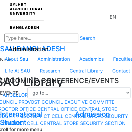
SYLHET
AGRICULTURAL
UNIVERSITY
EN
BANGLADESH
Search
SAU
BANGLADESH
Administration
About Sau
Administration
Academics
Facultie
News
Life At SAU
Research
Central Library
Contact
SAU Library
UPCOMING CONFERENCE/EVENTS
EVENTS
HANCELLOR
VICE-CHANCELLOR
DEPARTMENT
DEAN
OUNCIL
PROVOST COUNCIL
EXCUTIVE COMMITTE
ROCTOR OFFICE
CENTRAL OFFICE
CENTRAL STORE
International
Admission
EQURITY SECTION
ICT CELL
CENTRAL STORE
SEQURITY
Student
ECTION
ICT CELL
CENTRAL STORE
SEQURITY SECTION
croll for more menu