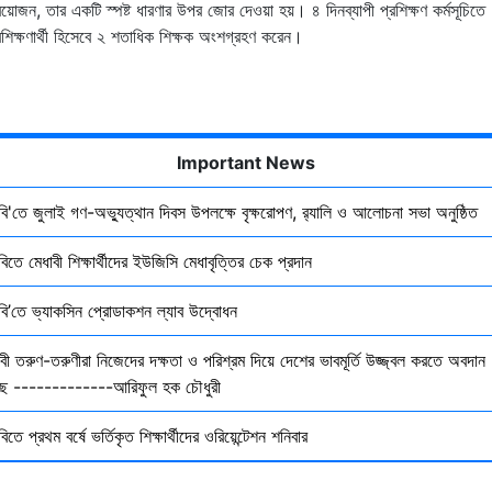
রয়োজন, তার একটি স্পষ্ট ধারণার উপর জোর দেওয়া হয়। ৪ দিনব্যাপী প্রশিক্ষণ কর্মসূচিতে
রশিক্ষণার্থী হিসেবে ২ শতাধিক শিক্ষক অংশগ্রহণ করেন।
Important News
ৃবি'তে জুলাই গণ-অভ্যুত্থান দিবস উপলক্ষে বৃক্ষরোপণ, র‍্যালি ও আলোচনা সভা অনুষ্ঠিত
বিতে মেধাবী শিক্ষার্থীদের ইউজিসি মেধাবৃত্তির চেক প্রদান
ৃবি’তে ভ্যাকসিন প্রোডাকশন ল্যাব উদ্বোধন
বী তরুণ-তরুণীরা নিজেদের দক্ষতা ও পরিশ্রম দিয়ে দেশের ভাবমূর্তি উজ্জ্বল করতে অবদান
ছে -------------আরিফুল হক চৌধুরী
বিতে প্রথম বর্ষে ভর্তিকৃত শিক্ষার্থীদের ওরিয়েন্টেশন শনিবার