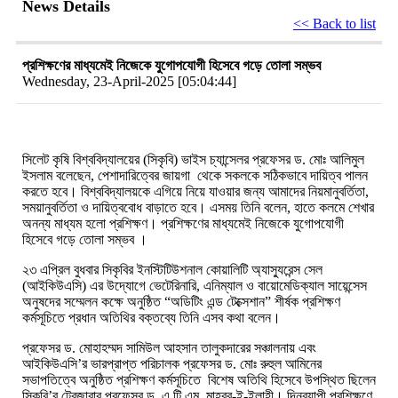
News Details
<< Back to list
প্রশিক্ষণের মাধ্যমেই নিজেকে যুগোপযোগী হিসেবে গড়ে তোলা সম্ভব
Wednesday, 23-April-2025 [05:04:44]
সিলেট
কৃষি
বিশ্ববিদ্যালয়ের
(
সিকৃবি
)
ভাইস
চ্যান্সেলর
প্রফেসর
ড
.
মোঃ
আলিমুল
ইসলাম
বলেছেন
,
পেশাদারিত্বের জায়গা থেকে সকলকে সঠিকভাবে দায়িত্ব পালন
করতে হবে। বিশ্ববিদ্যালয়কে এগিয়ে নিয়ে যাওয়ার জন্য আমাদের নিয়মানুবর্তিতা,
সময়ানুবর্তিতা ও দায়িত্ববোধ বাড়াতে হবে। এসময় তিনি বলেন, হাতে কলমে শেখার
অনন্য মাধ্যম হলো প্রশিক্ষণ। প্রশিক্ষণের মাধ্যমেই নিজেকে যুগোপযোগী
হিসেবে গড়ে তোলা সম্ভব ।
২৩ এপ্রিল বুধবার সিকৃবির
ইনস্টিটিউশনাল
কোয়ালিটি
অ্যাস্যুরেন্স
সেল
(
আইকিউএসি
)
এর
উদ্যোগে
ভেটেরিনারি
,
এনিম্যাল
ও
বায়োমেডিক্যাল
সায়েন্সেস
অনুষদের
সম্মেলন
কক্ষে
অনুষ্ঠিত
“
অডিটিং এন্ড টেক্সেশান”
শীর্ষক
প্রশিক্ষণ
কর্মসূচিতে
প্রধান
অতিথির
বক্তব্যে
তিনি
এসব
কথা
বলেন।
প্রফেসর ড. মোহাহম্মদ সামিউল আহসান তালুকদারের
সঞ্চালনায়
এবং
আইকিউএসি
’
র
ভারপ্রাপ্ত
পরিচালক
প্রফেসর
ড
.
মোঃ
রুহুল
আমিনের
সভাপতিত্বে
অনুষ্ঠিত
প্রশিক্ষণ
কর্মসূচিতে বিশেষ অতিথি হিসেবে উপস্থিত ছিলেন
সিকৃবি’র ট্রেজারার প্রফেসর ড. এ.টি.এম. মাহবুব-ই-ইলাহী। দিনব্যাপী প্রশিক্ষণে