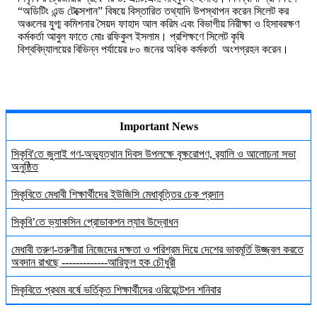
“
অডিটিং এন্ড টেক্সেশান”
বিষয়ে
বিস্তারিত তথ্যাদি উপস্থাপন করেন
সিলেট
কর
অঞ্চলের
যুগ্ম
কমিশনার
সৈয়দ
ফাহাদ
আল
করিম
এবং
বিভাগীয় নিরীক্ষা
ও
হিসাবরক্ষণ
কর্মকর্তা
আবুল
ফাতে
মোঃ
রফিকুল
ইসলাম।
প্রশিক্ষণে
সিলেট
কৃষি
বিশ্ববিদ্যালয়ের
বিভিন্ন
পর্যায়ের
৮০
জনের
অধিক
কর্মকর্তা
অংশগ্রহন
করেন।
Important News
সিকৃবি'তে জুলাই গণ-অভ্যুত্থান দিবস উপলক্ষে বৃক্ষরোপণ, র‍্যালি ও আলোচনা সভা
অনুষ্ঠিত
সিকৃবিতে মেধাবী শিক্ষার্থীদের ইউজিসি মেধাবৃত্তির চেক প্রদান
সিকৃবি’তে ভ্যাকসিন প্রোডাকশন ল্যাব উদ্বোধন
মেধাবী তরুণ-তরুণীরা নিজেদের দক্ষতা ও পরিশ্রম দিয়ে দেশের ভাবমূর্তি উজ্জ্বল করতে
অবদান রাখছে -------------আরিফুল হক চৌধুরী
সিকৃবিতে প্রথম বর্ষে ভর্তিকৃত শিক্ষার্থীদের ওরিয়েন্টেশন শনিবার