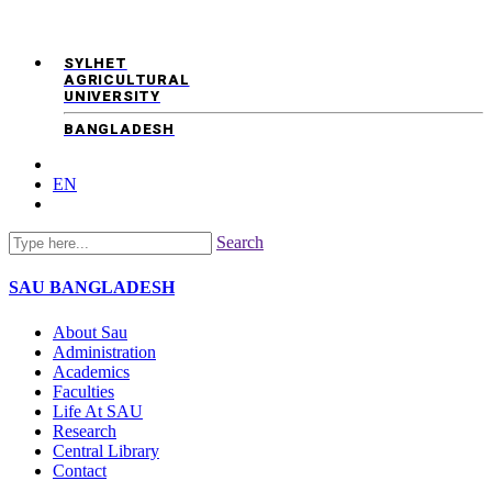
SYLHET
AGRICULTURAL
UNIVERSITY
BANGLADESH
EN
Search
SAU
BANGLADESH
About Sau
Administration
Academics
Faculties
Life At SAU
Research
Central Library
Contact