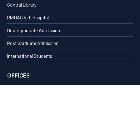
Central Library
PMUAC V. T. Hospital
Undergraduate Admission
Post Graduate Admission
International Students
OFFICES
Vice-Chancellor Office
Registrar Office
Proctor Office
Health Care Centre