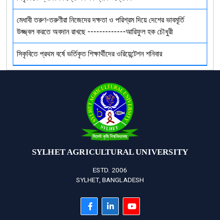
মেধাবী তরুণ-তরুণীরা নিজেদের দক্ষতা ও পরিশ্রম দিয়ে দেশের ভাবমূর্তি
উজ্জ্বল করতে অবদান রাখছে -------------আরিফুল হক চৌধুরী
সিকৃবিতে প্রথম বর্ষে ভর্তিকৃত শিক্ষার্থীদের ওরিয়েন্টেশন শনিবার
SYLHET AGRICULTURAL UNIVERSITY
ESTD. 2006
SYLHET, BANGLADESH