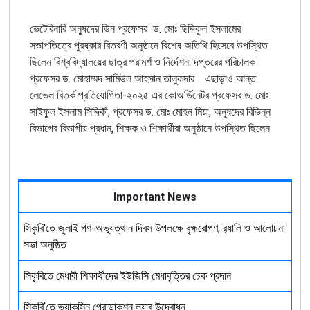
ভেটেরিনারি অনুষদের ডিন প্রফেসর ড. মোঃ ছিদ্দিকুল ইসলামের
সভাপতিত্বে পুরষ্কার বিতরণী অনুষ্ঠানে বিশেষ অতিথি হিসেবে উপস্থিত
ছিলেন বিশ্ববিদ্যালয়ের ছাত্র পরামর্শ ও নির্দেশনা দপ্তরের পরিচালক
প্রফেসর ড. মোহাম্মদ সামিউল আহসান তালুকদার। এছাড়াও আন্ত‌‌
লেভেল বিতর্ক প্রতিযোগিতা-২০২৫ এর কোঅর্ডিনেটর প্রফেসর ড. মোঃ
সাইফুল ইসলাম সিদ্দিকী, প্রফেসর ড. মোঃ মোহন মিয়া, অনুষদের বিভিন্ন
বিভাগের বিভাগীয় প্রধান, শিক্ষক ও শিক্ষার্থীরা অনুষ্ঠানে উপস্থিত ছিলেন
Important News
সিকৃবি'তে জুলাই গণ-অভ্যুত্থান দিবস উপলক্ষে বৃক্ষরোপণ, র‍্যালি ও আলোচনা
সভা অনুষ্ঠিত
সিকৃবিতে মেধাবী শিক্ষার্থীদের ইউজিসি মেধাবৃত্তির চেক প্রদান
সিকৃবি’তে ভ্যাকসিন প্রোডাকশন ল্যাব উদ্বোধন