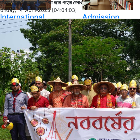
কৃবিতে বর্ণাঢ্য আয়োজনে উদযাপিত হলো পহেলা বৈশাখ
onday, 14-April-2025 [04:04:03]
International
Admission
Student
S