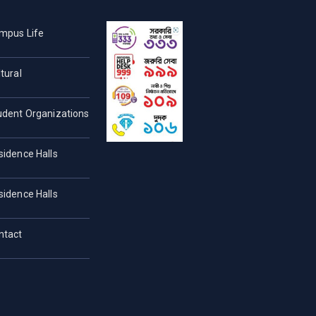
mpus Life
tural
udent Organizations
sidence Halls
sidence Halls
ntact