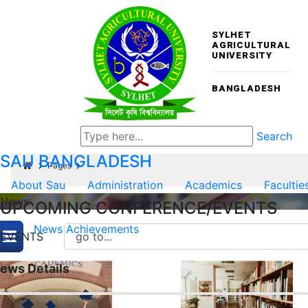
SYLHET
AGRICULTURAL
UNIVERSITY
BANGLADESH
Search
SAU
BANGLADESH
Pages
About Sau
Administration
Academics
Facultie
News
UPCOMING CONFERENCE/EVENTS
News
Achievements
EVENTS
ews Details