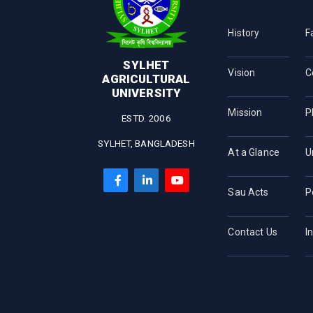
History
F
SYLHET
Vision
C
AGRICULTURAL
UNIVERSITY
Mission
P
ESTD. 2006
SYLHET, BANGLADESH
At a Glance
U
Sau Acts
P
Contact Us
I