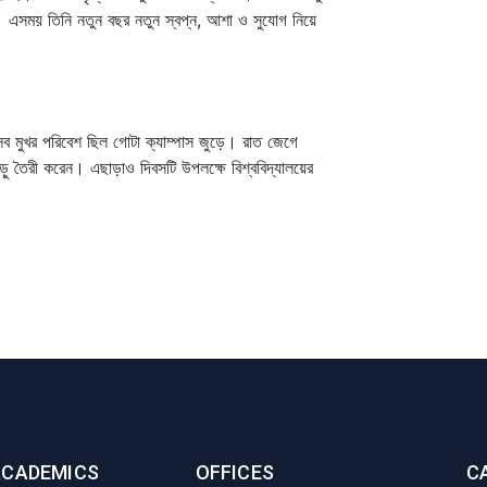
এসময় তিনি নতুন বছর নতুন
স্বপ্ন
,
আশা
ও
সুযোগ
নিয়ে
সব মুখর পরিবেশ ছিল গোটা ক্যাম্পাস জুড়ে। রাত জেগে
, নাড়ু তৈরী করেন। এছাড়াও দিবসটি উপলক্ষে বিশ্ববিদ্যালয়ের
ACADEMICS
OFFICES
C