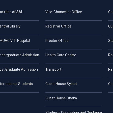
aculties of SAU
Vice-Chancellor Office
Ca
entral Library
Registrar Office
Cul
MUAC V. T. Hospital
Proctor Office
St
ndergraduate Admission
Health Care Centre
Re
ost Graduate Admission
Transport
Re
nternational Students
Guest House Sylhet
Co
Guest House Dhaka
Students Counseling and Guidance