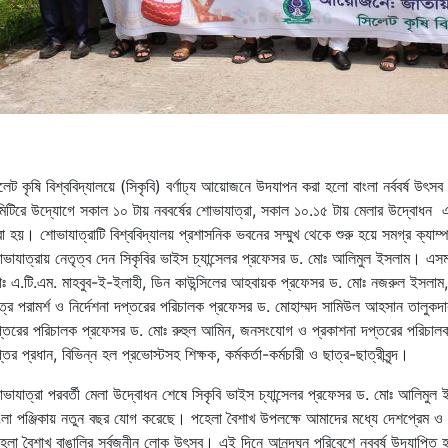
লেট কৃষি বিশ্ববিদ্যালয়ে (সিকৃবি) বর্ণাঢ্য আয়োজনে উদযাপন করা হলো বাংলা নর্ববর্ষ উ
িটিরে উদ্যোগে সকাল ১০ টায় নববর্ষের শোভাযাত্রা, সকাল ১০.১৫ টায় মেলার উদ্বোধন 
া হয়। শোভাযাত্রাটি বিশ্ববিদ্যালয় প্রশাসনিক ভবনের সম্মুখ থেকে শুরু হয়ে সমগ্র ক্যাম্
ভাযাত্রায় নেতৃত্ব দেন সিকৃবির ভাইস চ্যান্সেলর প্রফেসর ড. মোঃ আলিমুল ইসলাম। এসম
ঃ এ.টি.এম. মাহবুব-ই-ইলাহী, ডিন কাউন্সিলের আহবায়ক প্রফেসর ড. মোঃ নজরুল ইসলাম, র
ত্র
পরামর্শ
ও
নির্দেশনা
দপ্তরের
পরিচালক
প্রফেসর
ড
.
মোহাম্মদ
সামিউল
আহসান
তালুকদা
্তরের পরিচালক প্রফেসর ড. মোঃ রুহুল আমিন,
জনসংযোগ
ও
প্রকাশনা
দপ্তরের
পরিচাল
্তর
প্রধান
,
বিভিন্ন হল
প্রভোস্টসহ
শিক্ষক
,
কর্মকর্তা
-
কর্মচারী ও ছাত্র-ছাত্রীবৃন্দ।
ভাযাত্রা পরবর্তী মেলা উদ্বোধন শেষে সিকৃবি ভাইস চ্যান্সেলর প্রফেসর ড. মোঃ আলিম
ংলা
পঞ্জিকায়
নতুন
বছর
যোগ
করেছে।
পহেলা
বৈশাখ
উপলক্ষে
আমাদের
মধ্যে
দেশপ্রেম
ও
েলা
বৈশাখ
বাঙালির
সর্বজনীন
লোক
উৎসব।
এই
দিনে
আনন্দঘন
পরিবেশে
নববর্ষ
উদযাপিত
হ