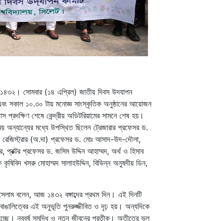
ৎসব ১৪৩২। সোমবার
(
১৪
এপ্রিল
)
জাতীয় দিবস উদযাপন
এবং সকাল ১০.৩০ টায় মনোজ্ঞ সাংস্কৃতিক অনুষ্ঠানের আয়োজন
পাস প্রদক্ষিণ শেষে কেন্দ্রীয় অডিটরিয়ামের সামনে শেষ হয়।
য় অন্যান্যের মধ্যে উপস্থিত ছিলেন ট্রেজারার প্রফেসর ড.
েজিস্ট্রার
(
অ
.
দা
)
প্রফেসর
ড
.
মোঃ
আসাদ
-
উদ
-
দৌলা
,
র, প্রক্টর প্রফেসর ড. জসিম উদ্দিন আহাম্মদ, অর্থ ও হিসাব
ক
কৃষিবিদ
খসরু
মোহাম্মদ
সালাহউদ্দিন
,
বিভিন্ন
অনুষদীয়
ডিন
,
ুল ইসলাম বলেন, আজ ১৪৩২
বঙ্গাব্দের
প্রথম
দিন।
এই
দিনটি
বাঙালিত্বের
এই
অনুভূতি
পুনরুজ্জীবিত
ও
দৃঢ়
হয়।
অন্যদিকে
চ্ছে।
নববর্ষ
সমৃদ্ধি
ও
নতুন
জীবনের
প্রতীক।
অতীতের
ভুল