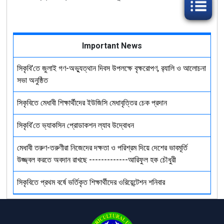
Important News
সিকৃবি'তে জুলাই গণ-অভ্যুত্থান দিবস উপলক্ষে বৃক্ষরোপণ, র‍্যালি ও আলোচনা
সভা অনুষ্ঠিত
সিকৃবিতে মেধাবী শিক্ষার্থীদের ইউজিসি মেধাবৃত্তির চেক প্রদান
সিকৃবি’তে ভ্যাকসিন প্রোডাকশন ল্যাব উদ্বোধন
মেধাবী তরুণ-তরুণীরা নিজেদের দক্ষতা ও পরিশ্রম দিয়ে দেশের ভাবমূর্তি
উজ্জ্বল করতে অবদান রাখছে -------------আরিফুল হক চৌধুরী
সিকৃবিতে প্রথম বর্ষে ভর্তিকৃত শিক্ষার্থীদের ওরিয়েন্টেশন শনিবার