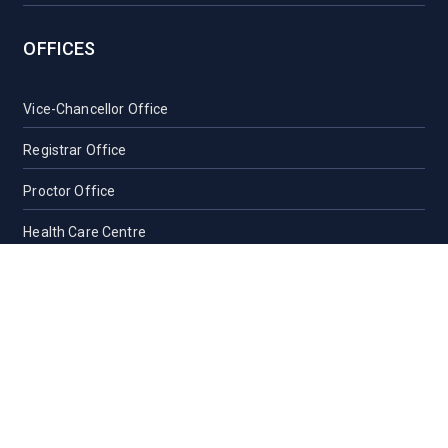
OFFICES
Vice-Chancellor Office
Registrar Office
Proctor Office
Health Care Centre
Transport
Guest House Sylhet
Guest House Dhaka
Students Counseling and Guidance
Location, Maps and Direction