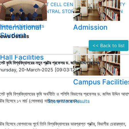
EQURITY SECTION
ICT CELL
CENTRAL STORE
SEQURITY
ECTION
ICT CELL
CENTRAL STORE
SEQURITY SECTION
croll for more menu
International
News
Achievements
Admission
Student
ews Details
<< Back to list
Hall Facilities
লেট কৃষি বিশ্ববিদ্যালয়ের নতুন প্রক্টর প্রফেসর ড. জসিম উদ্দিন আহাম্মদ
hursday, 20-March-2025 [09:03:12]
Campus Facilitie
লেট
কৃষি
বিশ্ববিদ্যালয়ের
কৃষি অর্থনীতি ও পলিসি
বিভাগের
প্রফেসর
ড
.
জসিম উদ্দিন আহাম
রক্টর হিসেবে
১৭ মার্চ (সোমবার) দায়িত্ব
গ্রহণ
করেছেন
।
Show More Results
রক্টর হিসেবে যোগদানের পূর্বে
তিনি
বিশ্ববিদ্যালয়ের
ভারপ্রাপ্ত প্রক্টর
,
বিভাগীয়
চেয়ারম্যান,