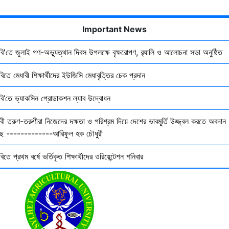
Important News
ৃবি'তে জুলাই গণ-অভ্যুত্থান দিবস উপলক্ষে বৃক্ষরোপণ, র‍্যালি ও আলোচনা সভা অনুষ্ঠিত
বিতে মেধাবী শিক্ষার্থীদের ইউজিসি মেধাবৃত্তির চেক প্রদান
ৃবি’তে ভ্যাকসিন প্রোডাকশন ল্যাব উদ্বোধন
বী তরুণ-তরুণীরা নিজেদের দক্ষতা ও পরিশ্রম দিয়ে দেশের ভাবমূর্তি উজ্জ্বল করতে অবদান
ছে -------------আরিফুল হক চৌধুরী
বিতে প্রথম বর্ষে ভর্তিকৃত শিক্ষার্থীদের ওরিয়েন্টেশন শনিবার