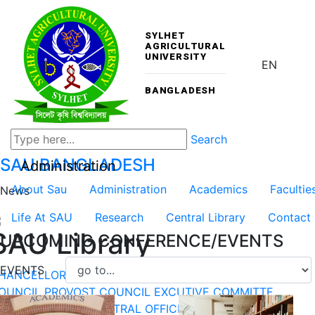
SYLHET
AGRICULTURAL
UNIVERSITY
EN
BANGLADESH
Search
SAU
BANGLADESH
Administration
About Sau
Administration
Academics
Facultie
News
Life At SAU
Research
Central Library
Contact
SAU Library
UPCOMING CONFERENCE/EVENTS
EVENTS
HANCELLOR
VICE-CHANCELLOR
DEPARTMENT
DEAN
OUNCIL
PROVOST COUNCIL
EXCUTIVE COMMITTE
ROCTOR OFFICE
CENTRAL OFFICE
CENTRAL STORE