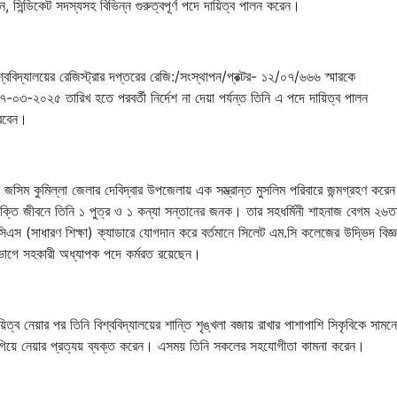
ন, সিন্ডিকেট সদস্যসহ
বিভিন্ন
গুরুত্বপূর্ণ
পদে
দায়িত্ব
পালন
করেন
।
শ্ববিদ্যালয়ের
রেজিস্ট্রার
দপ্তরের
রেজি
:/
সংস্থাপন
/
প্রক্টর
-
১২
/
০৭
/
৬৬৬
স্মারকে
৭-০৩-২০২৫ তারিখ
হতে
পরবর্তী নির্দেশ না দেয়া পর্যন্ত
তিনি এ পদে দায়িত্ব পালন
রবেন।
.
জসিম কুমিল্লা জেলার দেবিদ্বার উপজেলায় এক সম্ভ্রান্ত মুসলিম পরিবারে জন্মগ্রহণ করে
যক্তি
জীবনে
তিনি
১
পুত্র ও
১
কন্যা
সন্তানের জনক
।
তার সহধর্মিনী শাহনাজ বেগম ২৬
সিএস (সাধারণ শিক্ষা) ক্যাডারে যোগদান করে বর্তমানে সিলেট এম.সি কলেজের উদ্ভিদ বিজ্ঞ
ভাগে সহকারী অধ্যাপক পদে কর্মরত রয়েছেন।
য়িত্ব নেয়ার পর তিনি বিশ্ববিদ্যালয়ের শান্তি শৃঙ্খলা বজায় রাখার পাশাপাশি সিকৃবিকে সামনে
িয়ে নেয়ার প্রত্যয় ব্যক্ত করেন। এসময় তিনি সকলের সহযোগীতা কামনা করেন।