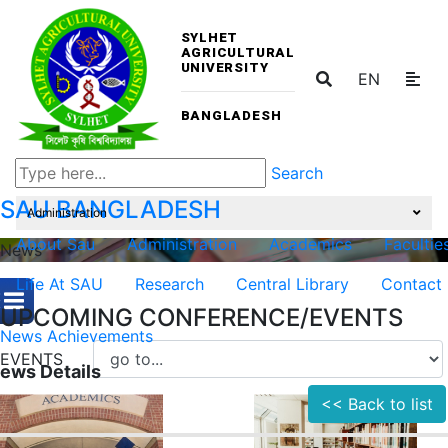
SYLHET
AGRICULTURAL
UNIVERSITY
EN
BANGLADESH
Search
SAU
BANGLADESH
Administration
About Sau
Administration
Academics
Facultie
News
Life At SAU
Research
Central Library
Contact
UPCOMING CONFERENCE/EVENTS
News
Achievements
EVENTS
ews Details
<< Back to list