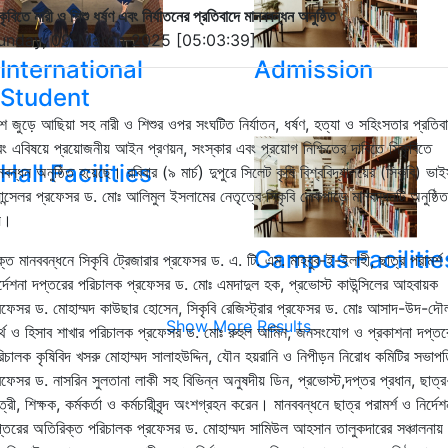
কৃবিতে নারী ও শিশু ধর্ষণ এবং নির্যাতনের প্রতিবাদে মানববন্ধন অনুষ্ঠিত
unday, 09-March-2025 [05:03:39]
International
Admission
Student
শ জুড়ে আছিয়া সহ নারী ও শিশুর ওপর সংঘটিত নির্যাতন, ধর্ষণ, হত্যা ও সহিংসতার প্রতিব
ং এবিষয়ে প্রয়োজনীয় আইন প্রণয়ন, সংস্কার এবং প্রয়োগ নিশ্চিতের দাবিতে সিকৃবিতে
Hall Facilities
নবন্ধন অনুষ্ঠিত হয়েছে। রবিবার (৯ মার্চ) দুপুরে সিলেট কৃষি বিশ্ববিদ্যালয়ের (সিকৃবি) ভা
যান্সেলর প্রফেসর ড. মোঃ আলিমুল ইসলামের নেতৃত্বে সিকৃবি লেকপাড়ে মানবন্ধনটি অনুষ্ঠিত
য়।
Campus Facilitie
্ত মানববন্ধনে সিকৃবি ট্রেজারার প্রফেসর ড. এ. টি. এম. মাহবুব-ই-ইলাহী, ছাত্র পরামর্শ
র্দেশনা দপ্তরের পরিচালক প্রফেসর ড. মোঃ এমদাদুল হক, প্রভোস্ট কাউন্সিলের আহবায়ক
রফেসর ড. মোহাম্মদ কাউছার হোসেন, সিকৃবি রেজিস্ট্রার প্রফেসর ড. মোঃ আসাদ-উদ-দৌল
Show More Results
্থ ও হিসাব শাখার পরিচালক প্রফেসর ড. মোঃ রুহুল আমিন, জনসংযোগ ও প্রকাশনা দপ্তর
িচালক কৃষিবিদ খসরু মোহাম্মদ সালাহউদ্দিন, যৌন হয়রানি ও নিপীড়ন নিরোধ কমিটির সভাপ
রফেসর ড. নাসরিন সুলতানা লাকী সহ বিভিন্ন অনুষদীয় ডিন, প্রভোস্ট,দপ্তর প্রধান, ছাত্র
ত্রী, শিক্ষক, কর্মকর্তা ও কর্মচারীবৃন্দ অংশগ্রহন করেন। মানববন্ধনে ছাত্র পরামর্শ ও নির্দেশ
্তরের অতিরিক্ত পরিচালক প্রফেসর ড. মোহাম্মদ সামিউল আহসান তালুকদারের সঞ্চালনায়