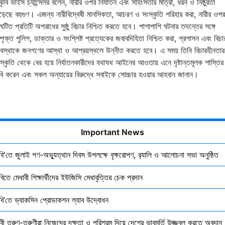
কৃবি ভাইস চ্যান্সেলর বলেন, নারীর ওপর নির্যাতন এবং সহিংসতার মাত্রা, ধরন ও নিষ্ঠুরতা
ড়েছে বহুগুণ। এজন্য নারীবিদ্বেষী মানসিকতা, আচরণ ও সংস্কৃতি পরিহার করা, নারীর ওপর
ঘটিত প্রতিটি অপরাধের সুষ্ঠু বিচার নিশ্চিত করতে হবে। পাশাপাশি ঘটনার তদন্তের সঙ্গে
্পৃক্ত পুলিশ, ডাক্তার ও সংশ্লিষ্ট প্রত্যেকের জবাবদিহিতা নিশ্চিত করা, প্রশাসন এবং বিচা
যবস্থাকে জনগণের আস্থা ও আশ্রয়স্থলে উন্নীত করতে হবে। এ সময় তিনি বিচারহীনতার
স্কৃতি থেকে বের হয়ে নির্যাতনকারীদের যথাযথ আইনের আওতায় এনে দৃষ্টান্তমূলক শাস্তির
বি করেন এবং সকল অন্যায়ের বিরুদ্ধে সবাইকে সোচ্চার হওয়ার আহবান জানান।
Important News
ৃবি'তে জুলাই গণ-অভ্যুত্থান দিবস উপলক্ষে বৃক্ষরোপণ, র‍্যালি ও আলোচনা সভা অনুষ্ঠিত
বিতে মেধাবী শিক্ষার্থীদের ইউজিসি মেধাবৃত্তির চেক প্রদান
ৃবি’তে ভ্যাকসিন প্রোডাকশন ল্যাব উদ্বোধন
বী তরুণ-তরুণীরা নিজেদের দক্ষতা ও পরিশ্রম দিয়ে দেশের ভাবমূর্তি উজ্জ্বল করতে অবদান