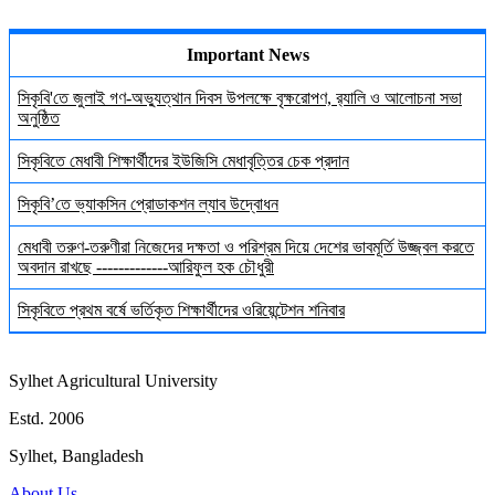
Important News
সিকৃবি'তে জুলাই গণ-অভ্যুত্থান দিবস উপলক্ষে বৃক্ষরোপণ, র‍্যালি ও আলোচনা সভা
অনুষ্ঠিত
সিকৃবিতে মেধাবী শিক্ষার্থীদের ইউজিসি মেধাবৃত্তির চেক প্রদান
সিকৃবি’তে ভ্যাকসিন প্রোডাকশন ল্যাব উদ্বোধন
মেধাবী তরুণ-তরুণীরা নিজেদের দক্ষতা ও পরিশ্রম দিয়ে দেশের ভাবমূর্তি উজ্জ্বল করতে
অবদান রাখছে -------------আরিফুল হক চৌধুরী
সিকৃবিতে প্রথম বর্ষে ভর্তিকৃত শিক্ষার্থীদের ওরিয়েন্টেশন শনিবার
Sylhet Agricultural University
Estd. 2006
Sylhet, Bangladesh
About Us