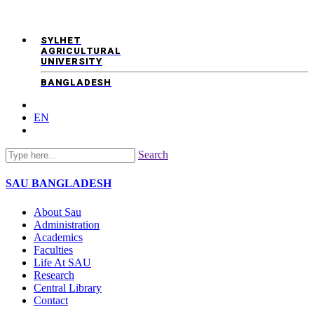
SYLHET
AGRICULTURAL
UNIVERSITY
BANGLADESH
EN
Search
SAU
BANGLADESH
About Sau
Administration
Academics
Faculties
Life At SAU
Research
Central Library
Contact