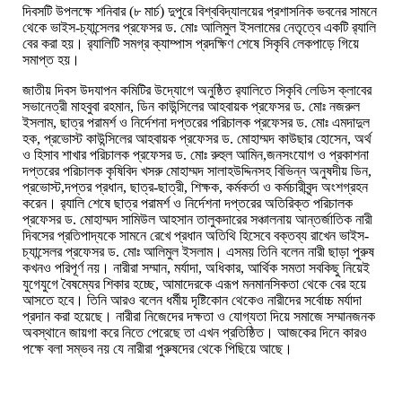
দিবসটি উপলক্ষে
শনিবার
(
৮
মার্চ
)
দুপুরে
বিশ্ববিদ্যালয়ের
প্রশাসনিক
ভবনের
সামনে
থেকে
ভাইস
-
চ্যান্সেলর
প্রফেসর
ড
.
মোঃ আলিমুল ইসলামের নেতৃত্বে একটি র‌্যালি
বের করা হয়। র‌্যালিটি
সমগ্র
ক্যাম্পাস
প্রদক্ষিণ
শেষে সিকৃবি লেকপাড়ে গিয়ে
সমাপ্ত হয়।
জাতীয় দিবস উদযাপন কমিটির উদ্যোগে অনুষ্ঠিত
র‌্যালিতে সিকৃবি লেডিস ক্লাবের
সভানেত্রী মাহবুবা রহমান, ডিন কাউন্সিলের আহবায়ক প্রফেসর ড. মোঃ নজরুল
ইসলাম, ছাত্র
পরামর্শ
ও
নির্দেশনা দপ্তরের পরিচালক
প্রফেসর
ড
.
মোঃ এমদাদুল
হক, প্রভোস্ট কাউন্সিলের আহবায়ক প্রফেসর ড. মোহাম্মদ কাউছার হোসেন, অর্থ
ও হিসাব শাখার পরিচালক
প্রফেসর ড. মোঃ রুহুল আমিন,জনসংযোগ ও প্রকাশনা
দপ্তরের পরিচালক কৃষিবিদ খসরু মোহাম্মদ সালাহউদ্দিনসহ বিভিন্ন অনুষদীয় ডিন,
প্রভোস্ট,দপ্তর প্রধান, ছাত্র-ছাত্রী,
শিক্ষক
,
কর্মকর্তা
ও কর্মচারীবৃন্দ
অংশগ্রহন
করেন।
র‌্যালি শেষে ছাত্র পরামর্শ ও নির্দেশনা দপ্তরের অতিরিক্ত পরিচালক
প্রফেসর ড. মোহাম্মদ সামিউল আহসান তালুকদারের সঞ্চালনায় আন্তর্জাতিক নারী
দিবসের প্রতিপাদ্যকে সামনে রেখে প্রধান অতিথি হিসেবে বক্তব্য রাখেন ভাইস
-
চ্যান্সেলর
প্রফেসর
ড
.
মোঃ আলিমুল ইসলাম। এসময় তিনি বলেন নারী ছাড়া পুরুষ
কখনও পরিপূর্ণ নয়। নারীরা সম্মান, মর্যাদা, অধিকার, আর্থিক সমতা সবকিছু নিয়েই
যুগেযুগে বৈষম্যের শিকার হচ্ছে, আমাদেরকে এরূপ মনমানসিকতা থেকে বের হয়ে
আসতে হবে। তিনি আরও বলেন ধর্মীয় দৃষ্টিকোন থেকেও নারীদের সর্বোচ্চ মর্যাদা
প্রদান করা হয়েছে। নারীরা নিজেদের দক্ষতা ও যোগ্যতা দিয়ে সমাজে সম্মানজনক
অবস্থানে জায়গা করে নিতে পেরেছে তা এখন প্রতিষ্ঠিত। আজকের দিনে কারও
পক্ষে বলা সম্ভব নয় যে নারীরা পুরুষদের থেকে পিছিয়ে আছে।