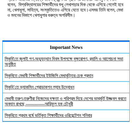
বলেন, বিশ্ববিদ্যালয়ের শিক্ষার্থীদের শুধু লেখাপড়ার দিক থেকে এগিয়ে গেলেই হবে
না, খেলাধুলা, সাহিত্য, সংস্কৃতিতেও এগিয়ে যেতে হবে।এসময় তিনি বলেন, মেধা
ও মননের বিকাশে খেলাধুলার গুরুত্ব অপরিসীম।
Important News
সিকৃবি'তে জুলাই গণ-অভ্যুত্থান দিবস উপলক্ষে বৃক্ষরোপণ, র‍্যালি ও আলোচনা সভা
অনুষ্ঠিত
সিকৃবিতে মেধাবী শিক্ষার্থীদের ইউজিসি মেধাবৃত্তির চেক প্রদান
সিকৃবি’তে ভ্যাকসিন প্রোডাকশন ল্যাব উদ্বোধন
মেধাবী তরুণ-তরুণীরা নিজেদের দক্ষতা ও পরিশ্রম দিয়ে দেশের ভাবমূর্তি উজ্জ্বল করতে
অবদান রাখছে -------------আরিফুল হক চৌধুরী
সিকৃবিতে প্রথম বর্ষে ভর্তিকৃত শিক্ষার্থীদের ওরিয়েন্টেশন শনিবার