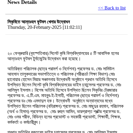
News Details
<< Back to list
সিকৃবিতে আন্তঃহল ফুটবল খেলার উদ্বোধন
Thursday, 20-February-2025 [11:02:11]
২০ ফেব্রুয়ারি (বৃহস্পতিবার) সিলেট কৃষি বিশ্ববিদ্যালয়ের ৫ টি আবাসিক হলের
আন্তঃহল ফুটবল টুর্নামেন্টের উদ্বোধন করা হয়েছে।
অতিরিক্ত পরিচালক (ছাত্র পরামর্শ ও নির্দেশনা) প্রফেসর ড. মোঃ সামিউল
আহসান তালুকদারের সভাপতিত্বে ও পরিচালক (শরীরচর্চা শিক্ষা বিভাগ) মোঃ
ছানোয়ার হোসেন মিয়ার সঞ্চালনায় উদ্বোধনী অনুষ্ঠানে প্রধান অতিথি হিসেবে
উপস্থিত ছিলেন সিলেট কৃষি বিশ্ববিদ্যালয়ের ভাইস চ্যান্সেলর প্রফেসর ড. মোঃ
আলিমুল ইসলাম। বিশেষ অতিথি হিসেবে উপস্থিত ছিলেন সিকৃবির ট্রেজারার
প্রফেসর ড. এ.টি.এম. মাহবুব-ই-ইলাহী, পরিচালক (ছাত্র পরামর্শ ও নির্দেশনা)
প্রফেসর ডঃ মোঃ এমদাদুল হক। উদ্বোধনী অনুষ্ঠানে অন্যান্যদের মধ্যে
উপস্থিত ছিলেন পরিচালক (বহিরাঙ্গন) প্রফেসর ড. মোঃ মাছুদুর রহমান, পরিচালক
(অর্থ ও হিসাব) প্রফেসর ড. মোঃ রুহুল আমিন, ভারপ্রাপ্ত প্রক্টর প্রফেসর ড.
মোঃ ওমর শরীফ, বিভিন্ন হলের প্রভোস্ট ও সহকারী প্রভোস্ট, শিক্ষার্থী, শিক্ষক,
কর্মকর্তা ও কর্মচারীবৃন্দ।
প্রধান অতিথির বক্তব্যে ভাইস চ্যান্সেলর প্রফেসর ড. মোঃ আলিমুল ইসলাম