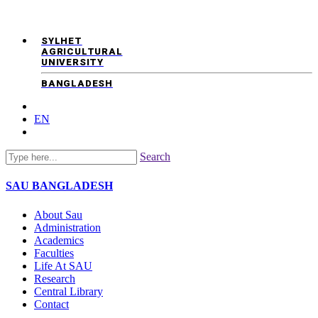
SYLHET
AGRICULTURAL
UNIVERSITY
BANGLADESH
EN
Search
SAU
BANGLADESH
About Sau
Administration
Academics
Faculties
Life At SAU
Research
Central Library
Contact