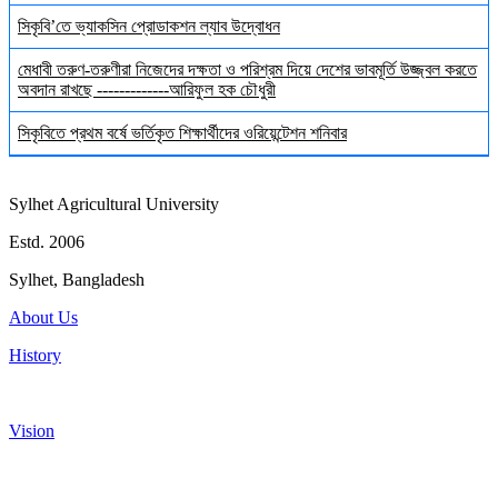
সিকৃবি’তে ভ্যাকসিন প্রোডাকশন ল্যাব উদ্বোধন
মেধাবী তরুণ-তরুণীরা নিজেদের দক্ষতা ও পরিশ্রম দিয়ে দেশের ভাবমূর্তি উজ্জ্বল করতে
অবদান রাখছে -------------আরিফুল হক চৌধুরী
সিকৃবিতে প্রথম বর্ষে ভর্তিকৃত শিক্ষার্থীদের ওরিয়েন্টেশন শনিবার
Sylhet Agricultural University
Estd. 2006
Sylhet, Bangladesh
About Us
History
Vision