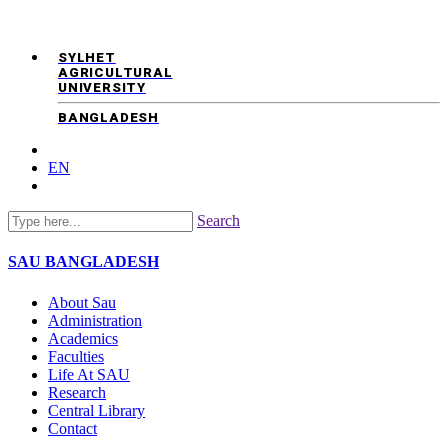
SYLHET
AGRICULTURAL
UNIVERSITY
BANGLADESH
EN
Search
SAU
BANGLADESH
About Sau
Administration
Academics
Faculties
Life At SAU
Research
Central Library
Contact