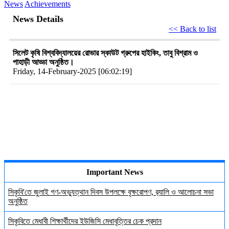
News
Achievements
News Details
<< Back to list
সিলেট কৃষি বিশ্ববিদ্যালয়ের রোভার স্কাউট গ্রুপের হাইকিং, তাবু বিশ্রাম ও
পাহাড়ী আড্ডা অনুষ্ঠিত।
Friday, 14-February-2025 [06:02:19]
Important News
সিকৃবি'তে জুলাই গণ-অভ্যুত্থান দিবস উপলক্ষে বৃক্ষরোপণ, র‍্যালি ও আলোচনা সভা
অনুষ্ঠিত
সিকৃবিতে মেধাবী শিক্ষার্থীদের ইউজিসি মেধাবৃত্তির চেক প্রদান