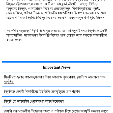
নিযুক্ত ট্রেজারার
প্রফেসর
ড
.
এ
.
টি
.
এম
.
মাহবুব
-
ই
-
ইলাহী
। এছাড়া বিভিন্ন
অনুষদের
ডিনবৃন্দ
,
একাডেমিক
বিভাগের
চেয়ারম্যানবৃন্দ
,
বিশ্ববিদ্যালয়ের
প্রক্টর
,
লাইব্রেরিয়ান
,
পরীক্ষা
নিয়ন্ত্রক
,
শাবিপ্রবির
সমাজবিজ্ঞান
বিভাগের
প্রফেসর
ড
.
মোঃ
আব্দুল
গণি
এবং
সিকৃবির
বিভিন্ন
বিভাগের
সহযোগী
অধ্যাপকবৃন্দ উপস্থিত ছিলেন
।
সভাপতির বক্তব্যে সিকৃবি ভিসি প্রফেসর ড. মো: আলিমুল ইসলাম সিকৃবিকে একটি
আন্তর্জাতিক মানসম্পন্ন বিদ্যাপীঠ হিসেবে গড়ে তোলার জন্য সকলের সহযোগীতা
কামনা করেন।
Important News
সিকৃবি'তে জুলাই গণ-অভ্যুত্থান দিবস উপলক্ষে বৃক্ষরোপণ, র‍্যালি ও আলোচনা সভা
অনুষ্ঠিত
সিকৃবিতে মেধাবী শিক্ষার্থীদের ইউজিসি মেধাবৃত্তির চেক প্রদান
সিকৃবি’তে ভ্যাকসিন প্রোডাকশন ল্যাব উদ্বোধন
মেধাবী তরুণ-তরুণীরা নিজেদের দক্ষতা ও পরিশ্রম দিয়ে দেশের ভাবমূর্তি উজ্জ্বল করতে