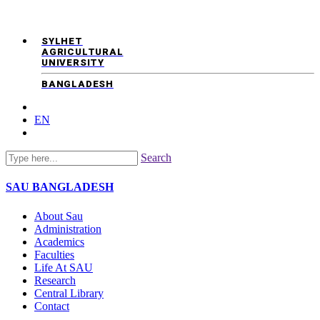
SYLHET
AGRICULTURAL
UNIVERSITY
BANGLADESH
EN
Search
SAU
BANGLADESH
About Sau
Administration
Academics
Faculties
Life At SAU
Research
Central Library
Contact