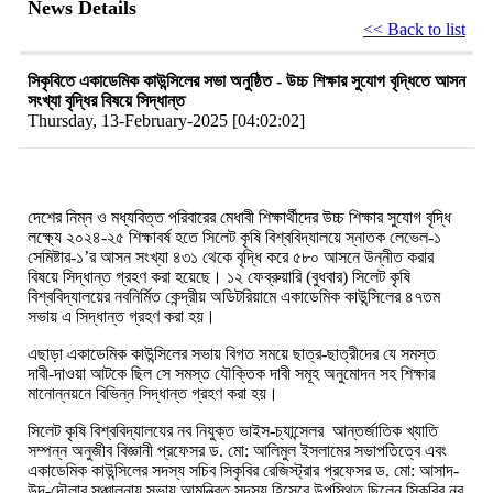
News Details
<< Back to list
সিকৃবিতে একাডেমিক কাউন্সিলের সভা অনুষ্ঠিত - উচ্চ শিক্ষার সুযোগ বৃদ্ধিতে আসন
সংখ্যা বৃদ্ধির বিষয়ে সিদ্ধান্ত
Thursday, 13-February-2025 [04:02:02]
দেশের নিম্ন ও মধ্যবিত্ত পরিবারের মেধাবী শিক্ষার্থীদের উচ্চ শিক্ষার সুযোগ বৃদ্ধি
লক্ষ্যে ২০২৪-২৫ শিক্ষাবর্ষ হতে সিলেট
কৃষি
বিশ্ববিদ্যালয়ে
স্নাতক লেভেল-১
সেমিষ্টার-১’র আসন সংখ্যা ৪৩১ থেকে বৃদ্ধি করে ৫৮০ আসনে উন্নীত করার
বিষয়ে সিদ্ধান্ত গ্রহণ করা হয়েছে। ১২
ফেব্রুয়ারি
(
বুধবার) সিলেট
কৃষি
বিশ্ববিদ্যালয়ের
নবনির্মিত কেন্দ্রীয় অডিটরিয়ামে
একাডেমিক
কাউন্সিলের
৪৭তম
সভায় এ সিদ্ধান্ত গ্রহণ করা হয়।
এছাড়া একাডেমিক কাউন্সিলের সভায় বিগত সময়ে ছাত্র-ছাত্রীদের যে সমস্ত
দাবী-দাওয়া আটকে ছিল সে সমস্ত যৌক্তিক দাবী সমূহ অনুমোদন সহ শিক্ষার
মানোন্নয়নে বিভিন্ন সিদ্ধান্ত গ্রহণ করা হয়।
সিলেট
কৃষি
বিশ্ববিদ্যালযের
নব নিযুক্ত ভাইস
-
চ্যান্সেলর
আন্তর্জাতিক খ্যাতি
সম্পন্ন অনুজীব বিজ্ঞানী প্রফেসর
ড
.
মো
:
আলিমুল ইসলামের
সভাপতিত্বে
এবং
একাডেমিক
কাউন্সিলের
সদস্য
সচিব
সিকৃবির
রেজিস্ট্রার
প্রফেসর ড. মো: আসাদ-
উদ-দৌলার সঞ্চালনায় সভায়
আমন্ত্রিত সদস্য হিসেবে উপস্থিত
ছিলেন
সিকৃবির নব