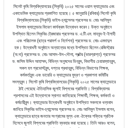
সিলেট কৃষি বিশ্ববিদ্যালয়ের (সিকৃবি) ২০২৫ সালের ওয়াল ক্যালেন্ডার এবং
একাডেমিক ক্যালেন্ডার প্রকাশিত হয়েছে। ৫ জানুয়ারি (রবিবার) সিলেট কৃষি
বিশ্ববিদ্যালয়ের (সিকৃবি) ভাইস-চ্যান্সেলর প্রফেসর ড. মোঃ আলিমুল
ইসলাম ক্যালেন্ডার বিতরণ কার্যক্রম উদ্বোধন করেন। উক্ত অনুষ্ঠানে
উপস্থিত ছিলেন সিকৃবির ট্রেজারার প্রফেসর ড. এ.টি.এম. মাহবুব-ই-ইলাহী
এবং পরিচালক (ছাত্র পরামর্শ ও নির্দেশনা) প্রফেসর ড. মোঃ এমদাদুল
হক। উদ্বোধনী অনুষ্ঠানে অন্যান্যের মধ্যে উপস্থিত ছিলেন রেজিস্ট্রার
(
অ.দা) প্রফেসর ড. মোঃ আসাদ-উদ-দৌলা
,
প্রক্টর (ভারপ্রাপ্ত) প্রফেসর
ড. জসিম উদ্দিন আহাম্মদ, বিভিন্ন
অনুষদের
ডিনবৃন্দ
,
বিভাগীয় চেয়ারম্যানবৃন্দ,
সকল হল প্রভোস্টবৃন্দ,
দপ্তর
প্রধানবৃন্দ
,
বিভিন্ন
বিভাগের
শিক্ষক
,
কর্মকর্তাবৃন্দ এবং ডায়েরি ও ক্যালেন্ডার মুদ্রণ ও প্রকাশনা কমিটির
সদস্যবৃন্দ। সিলেট কৃষি বিশ্ববিদ্যালয়ের (সিকৃবি) ২০২৫ সালের ক্যালেন্ডারে
ঠাই পেয়েছে ঐতিহাসিক জুলাই বিপ্লবের গ্রাফিতি। বিশ্ববিদ্যালয়
প্রশাসনের এই উদ্যোগকে স্বাগত জানিয়েছে শিক্ষার্থী, শিক্ষক, কর্মকর্তা ও
কর্মচারীবৃন্দ। ক্যালেন্ডার উদ্বোধনী অনুষ্ঠানে উপস্থিত সকলকে ধন্যবাদ
জানিয়ে সিকৃবির ভাইস-চ্যান্সেলর প্রফেসর ড. মোঃ আলিমুল ইসলাম বলেন,
ক্যালেন্ডারে ছাত্র জনতার সংগ্রামের মূল্য এবং ঐক্যের শক্তির প্রতিক
হিসেবে জুলাই বিপ্লবের প্রাফিতি ব্যবহার করা হয়েছে। তিনি আরও বলেন,