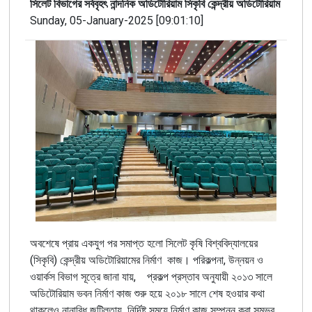
সিলেট বিভাগের সর্ববৃহৎ নান্দনিক অডিটোরিয়াম সিকৃবি কেন্দ্রীয় অডিটোরিয়াম
Sunday, 05-January-2025 [09:01:10]
অবশেষে প্রায় একযুগ পর সমাপ্ত হলো সিলেট কৃষি বিশ্ববিদ্যালয়ের
(সিকৃবি) কেন্দ্রীয় অডিটোরিয়ামের নির্মাণ কাজ। পরিকল্পনা, উন্নয়ন ও
ওয়ার্কস বিভাগ সূত্রে জানা যায়, প্রকল্প প্রস্তাব অনুযায়ী ২০১৩ সালে
অডিটোরিয়াম ভবন নির্মাণ কাজ শুরু হয়ে ২০১৮ সালে শেষ হওয়ার কথা
থাকলেও নানাবিধ জটিলতায় নির্দিষ্ট সময়ে নির্মাণ কাজ সম্পন্ন করা সম্ভব