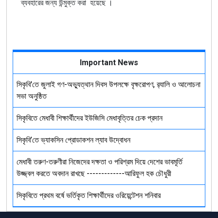
ব্যবহারের জন্য উন্মুক্ত করা হয়েছে ।
Important News
সিকৃবি'তে জুলাই গণ-অভ্যুত্থান দিবস উপলক্ষে বৃক্ষরোপণ, র‍্যালি ও আলোচনা
সভা অনুষ্ঠিত
সিকৃবিতে মেধাবী শিক্ষার্থীদের ইউজিসি মেধাবৃত্তির চেক প্রদান
সিকৃবি’তে ভ্যাকসিন প্রোডাকশন ল্যাব উদ্বোধন
মেধাবী তরুণ-তরুণীরা নিজেদের দক্ষতা ও পরিশ্রম দিয়ে দেশের ভাবমূর্তি
উজ্জ্বল করতে অবদান রাখছে -------------আরিফুল হক চৌধুরী
সিকৃবিতে প্রথম বর্ষে ভর্তিকৃত শিক্ষার্থীদের ওরিয়েন্টেশন শনিবার