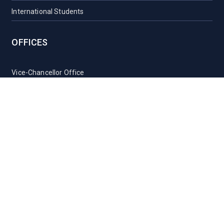
International Students
OFFICES
Vice-Chancellor Office
Registrar Office
Proctor Office
Health Care Centre
Transport
Guest House Sylhet
Guest House Dhaka
Students Counseling and Guidance