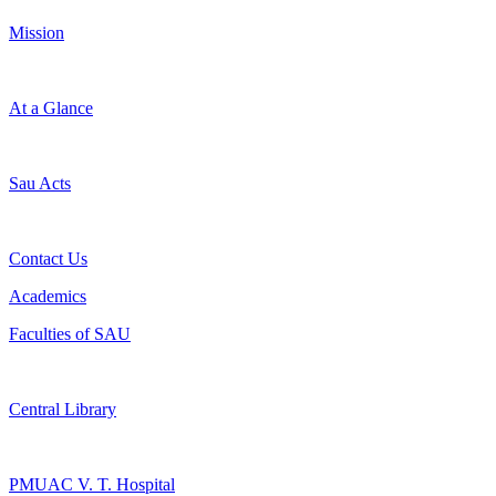
Mission
At a Glance
Sau Acts
Contact Us
Academics
Faculties of SAU
Central Library
PMUAC V. T. Hospital