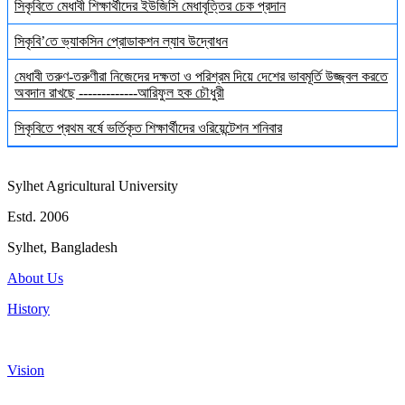
সিকৃবিতে মেধাবী শিক্ষার্থীদের ইউজিসি মেধাবৃত্তির চেক প্রদান
সিকৃবি’তে ভ্যাকসিন প্রোডাকশন ল্যাব উদ্বোধন
মেধাবী তরুণ-তরুণীরা নিজেদের দক্ষতা ও পরিশ্রম দিয়ে দেশের ভাবমূর্তি উজ্জ্বল করতে
অবদান রাখছে -------------আরিফুল হক চৌধুরী
সিকৃবিতে প্রথম বর্ষে ভর্তিকৃত শিক্ষার্থীদের ওরিয়েন্টেশন শনিবার
Sylhet Agricultural University
Estd. 2006
Sylhet, Bangladesh
About Us
History
Vision