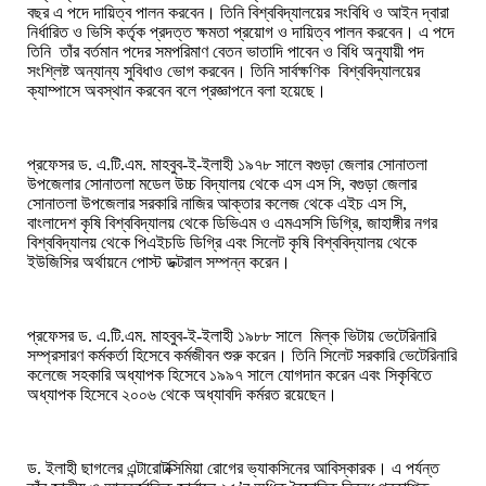
বছর
এ
পদে
দায়িত্ব
পালন
করবেন।
তিনি
বিশ্ববিদ্যালয়ের
সংবিধি
ও
আইন
দ্বারা
নির্ধারিত
ও
ভিসি
কর্তৃক
প্রদত্ত
ক্ষমতা
প্রয়োগ
ও
দায়িত্ব
পালন
করবেন।
এ
পদে
তিনি
তাঁর
বর্তমান
পদের
সমপরিমাণ
বেতন
ভাতাদি
পাবেন
ও
বিধি
অনুযায়ী
পদ
সংশ্লিষ্ট
অন্যান্য
সুবিধাও
ভোগ
করবেন।
তিনি
সার্বক্ষণিক
বিশ্ববিদ্যালয়ের
ক্যাম্পাসে
অবস্থান
করবেন
বলে প্রজ্ঞাপনে বলা
হয়েছে।
প্রফেসর ড. এ.টি.এম. মাহবুব-ই-ইলাহী ১৯৭৮ সালে বগুড়া জেলার সোনাতলা
উপজেলার সোনাতলা মডেল উচ্চ বিদ্যালয় থেকে এস এস সি, বগুড়া জেলার
সোনাতলা উপজেলার সরকারি নাজির আক্তার কলেজ থেকে এইচ এস সি,
বাংলাদেশ কৃষি বিশ্ববিদ্যালয় থেকে ডিভিএম ও এমএসসি ডিগ্রি, জাহাঙ্গীর নগর
বিশ্ববিদ্যালয় থেকে পিএইচডি ডিগ্রি এবং সিলেট কৃষি বিশ্ববিদ্যালয় থেকে
ইউজিসির অর্থায়নে পোস্ট ডক্টরাল সম্পন্ন করেন।
প্রফেসর ড. এ.টি.এম. মাহবুব-ই-ইলাহী ১৯৮৮ সালে মিল্ক ভিটায় ভেটেরিনারি
সম্প্রসারণ কর্মকর্তা হিসেবে কর্মজীবন শুরু করেন। তিনি সিলেট সরকারি ভেটেরিনারি
কলেজে সহকারি অধ্যাপক হিসেবে ১৯৯৭ সালে যোগদান করেন এবং সিকৃবিতে
অধ্যাপক হিসেবে ২০০৬ থেকে অধ্যাবদি কর্মরত রয়েছেন।
ড. ইলাহী ছাগলের এন্টারোটক্সিমিয়া রোগের ভ্যাকসিনের আবিস্কারক। এ পর্যন্ত