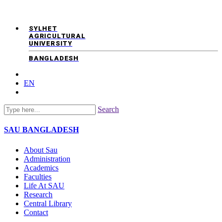
SYLHET
AGRICULTURAL
UNIVERSITY
BANGLADESH
EN
Search
SAU
BANGLADESH
About Sau
Administration
Academics
Faculties
Life At SAU
Research
Central Library
Contact