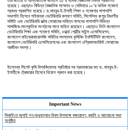
তাঁর জাতীয় ও আন্তর্জাতিক জার্নালে ২৫’র অধিক বৈজ্ঞানিক নিবন্ধ প্রকাশিত
হয়েছে। এছাড়াও বিভিন্ন বৈজ্ঞানিক সম্মেলন ও সেমিনারে ১০’র অধিক গবেষণা
প্রবন্ধ প্রকাশিত হয়েছে। ড.মাহবুব-ই-ইলাহী শিক্ষা ও গবেষণার পাশাপাশি
সভাপতি হিসেবে গাইবান্ধা ভেটেরিনারি কল্যাণ সমিতি, সিলেটস্থ রংপুর বিভাগীয়
সমিতি এবং ভেটেরিনারি ডক্টর ফোরামের দায়িত্ব পালনের পাশাপাশি বিভিন্ন
সামাজিক-সাংস্কৃতিক সংগঠনের সাথে জড়িত রয়েছেন। এছাড়াও তিনি বাংলাদেশ
ভেটেরিনারি শিক্ষা এবং গবেষণা সমিতি, ওয়ার্ল্ড পোল্ট্রি সাইন্স এসোসিয়েশন,
বাংলাদেশ মাইক্রোবায়োলজি সমিতির সদস্যসহ কৃষিবিদ ইনস্টিটিউট বাংলাদেশ,
বাংলাদেশ ভেটেরিনারি এসোসিয়েশনের এবং বাংলাদেশ এগ্রিকালচারিস্ট ফোরামের
আজীবন সদস্য।
উল্লেখ্য সিলেট কৃষি বিশ্ববিদ্যালয়
প্রতিষ্ঠার
পর
প্রথমবারের মত
ড. মাহবুব-ই-
ইলাহীকে ট্রেজারার
হিসেবে
নিয়োগ
প্রদান করা হয়েছে।
Important News
সিকৃবি'তে জুলাই গণ-অভ্যুত্থান দিবস উপলক্ষে বৃক্ষরোপণ, র‍্যালি ও আলোচনা সভা
অনুষ্ঠিত