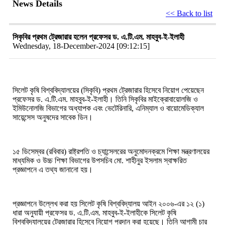
News Details
<< Back to list
সিকৃবির প্রথম ট্রেজারার হলেন প্রফেসর ড. এ.টি.এম. মাহবুব-ই-ইলাহী
Wednesday, 18-December-2024 [09:12:15]
সিলেট
কৃষি
বিশ্ববিদ্যালয়ের
(
সিকৃবি) প্রথম
ট্রেজারার
হিসেবে
নিয়োগ
পেয়েছেন
প্রফেসর
ড
.
এ
.
টি
.
এম
.
মাহবুব
-
ই
-
ইলাহী।
তিনি
সিকৃবির মাইক্রোবায়োলজি
ও
ইমিউনোলজি
বিভাগের
অধ্যাপক
এবং
ভেটেরিনারি
,
এনিম্যাল
ও
বায়োমেডিক্যাল
সায়েন্সেস
অনুষদের
সাবেক
ডিন।
১৫
ডিসেম্বর
(
রবিবার) রাষ্ট্রপতি
ও
চ্যান্সেলরের
অনুমোদনক্রমে
শিক্ষা
মন্ত্রণালয়ের
মাধ্যমিক
ও
উচ্চ
শিক্ষা
বিভাগের
উপসচিব
মো
.
শাহীনুর
ইসলাম
স্বাক্ষরিত
প্রজ্ঞাপনে
এ তথ্য জানানো হয়।
প্রজ্ঞাপনে উল্লেখ করা হয়
সিলেট কৃষি বিশ্ববিদ্যালয় আইন
২০০৬
-
এর
১২
(
১
)
ধারা অনুযায়ী
প্রফেসর ড. এ.টি.এম. মাহবুব-ই-ইলাহীকে সিলেট কৃষি
বিশ্ববিদ্যালয়ের ট্রেজারার হিসেবে
নিয়োগ
প্রদান করা
হয়েছে।
তিনি আগামী
চার