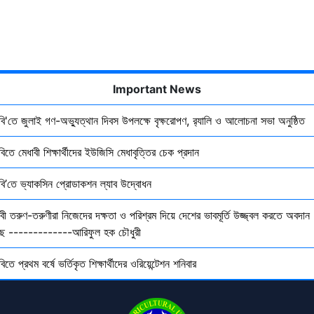
Important News
ৃবি'তে জুলাই গণ-অভ্যুত্থান দিবস উপলক্ষে বৃক্ষরোপণ, র‍্যালি ও আলোচনা সভা অনুষ্ঠিত
বিতে মেধাবী শিক্ষার্থীদের ইউজিসি মেধাবৃত্তির চেক প্রদান
ৃবি’তে ভ্যাকসিন প্রোডাকশন ল্যাব উদ্বোধন
বী তরুণ-তরুণীরা নিজেদের দক্ষতা ও পরিশ্রম দিয়ে দেশের ভাবমূর্তি উজ্জ্বল করতে অবদান
ছে -------------আরিফুল হক চৌধুরী
বিতে প্রথম বর্ষে ভর্তিকৃত শিক্ষার্থীদের ওরিয়েন্টেশন শনিবার