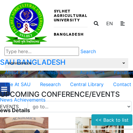
SYLHET
AGRICULTURAL
UNIVERSITY
EN
BANGLADESH
Search
SAU
BANGLADESH
Administration
About Sau
Administration
Academics
Facultie
News
Life At SAU
Research
Central Library
Contact
UPCOMING CONFERENCE/EVENTS
News
Achievements
EVENTS
ews Details
<< Back to list