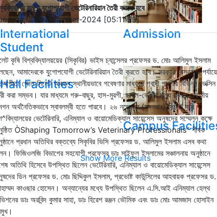
শ্ববিদ্যালয় সমূহে যুগোপযোগী ভেটেরিনারিয়ান তৈরী করতে হবে
uesday, 26-November-2024 [05:11:59]
International
Admission
Student
লেট কৃষি বিশ্ববিদ্যালয়য়ের (সিকৃবির) ভাইস চ্যান্সেলর প্রফেসর ড. মোঃ আলিমুল ইসলাম
েছেন, আমাদেরকে যুগোপযোগী ভেটেরিনারিয়ান তৈরী করতে হবে। সরকারি বেসরকারি পর্যায়ে
Hall Facilities
যোগীতা পেলে সিলেট অঞ্চলে স্থানীয়ভাবে গবেষণার মাধ্যমে গবাদী প্রাণীর বিভিন্ন ভেক্সিন
রী করা সম্ভব। যার মাধ্যমে গরু-বাছুর, হাস-মুরগী, ছাগল-ভেড়ার মৃত্যু কমিয়ে স্থানীয়
গন অর্থনৈতিকভাবে স্বাবলম্বী হতে পারবে। ২৬ নভেম্বর (মঙ্গলবার) সিলেট কৃষি
শ^বিদ্যালয়ের ভেটেরিনারি, এনিম্যাল ও বায়োমেডিক্যাল সায়েন্সেস অনুষদের সম্মেলন কক্ষে
Campus Facilitie
ুষ্ঠিত
Ò
Shaping Tomorrow’s Veterinary Professionals”
শীর্ষক
ুষ্ঠানে প্রধান অতিথির বক্তব্যে সিকৃবির ভিসি প্রফেসর ড. আলিমুল ইসলাম এসব কথা
েন। ফিজিওলজি বিভাগের সহযোগী প্রফেসর ডাঃ সাইফুল ইসলামের সঞ্চালনায় অনুষ্ঠানে
Show More Results
শেষ অতিথি হিসেবে উপস্থিত ছিলেন ভেটেরিনারি, এনিম্যাল ও বায়োমেডিক্যাল সায়েন্সেস
ুষদের ডিন প্রফেসর ড. মোঃ ছিদ্দিকুল ইসলাম, প্রভোষ্ট কাউন্সিলের আহবায়ক প্রফেসর ড.
হাম্মদ কাওছার হোসেন। অন্যান্যের মধ্যে উপস্থিত ছিলেন এ.সি.আই এনিম্যাল হেল্থ
ভিশনের ডাঃ অরবিন্দ কুমার সাহা, ডাঃ হিরেশ রঞ্জন ভৌমিক এবং ডাঃ মোঃ আমজাদ হোসাইন
রমুখ।