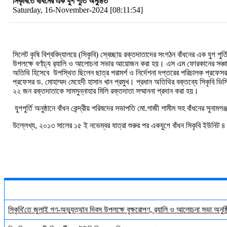
সিকৃবিতে বাঁধনের এক যুগ পুর্তি অনুষ্ঠিত
Saturday, 16-November-2024 [08:11:54]
সিলেট কৃষি বিশ্ববিদ্যালয়ে (সিকৃবি) স্বেচ্ছায় রক্তদাতাদের সংগঠন বাঁধনের এক যুগ প
উপলক্ষে বর্ণাঢ্য র‍্যালি ও আলোচনা সভার আয়োজন করা হয়। এস এম ফোরকানের সঞ্চাল
অতিথি হিসেবে উপস্থিত ছিলেন ছাত্র পরামর্শ ও নির্দেশনা দপ্তরের পরিচালক প্রফেসর 
প্রফেসর ড. মোহাম্মদ মেহেদী হাসান খান প্রমুখ। প্রধান অতিথির বক্তব্যে সিকৃবি ভ
২২ জন রক্তদাতাকে সামসুন্নাহার মিলি রক্তদাতা সম্মাননা প্রদান করা হয়।
যুগপুর্তি অনুষ্ঠানে বাঁধন কেন্দ্রীয় পরিষদের সভাপতি মো.গাজী শামীম সহ বাঁধনের স
উল্লেখ্য, ২০১৩ সালের ১৫ ই নভেম্বর যাত্রা শুরুর পর একযুগে বাঁধন সিকৃবি ইউনিট ৪ হ
সিকৃবি'তে জুলাই গণ-অভ্যুত্থান দিবস উপলক্ষে বৃক্ষরোপণ, র‍্যালি ও আলোচনা সভা অনুষ্