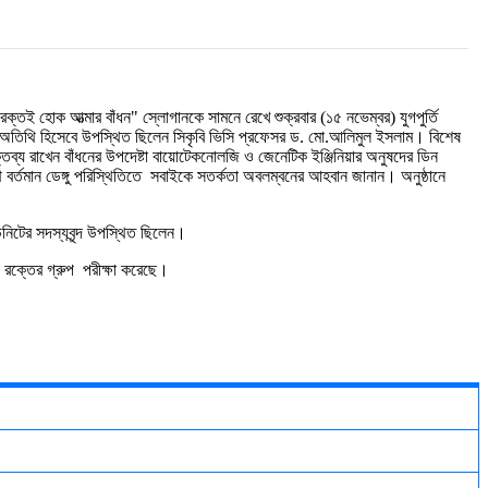
বন, রক্তই হোক আত্মার বাঁধন" স্লোগানকে সামনে রেখে
শুক্রবার (১৫ নভেম্বর) যুগপুর্তি
ান অতিথি হিসেবে উপস্থিত ছিলেন সিকৃবি ভিসি প্রফেসর ড. মো.আলিমুল ইসলাম। বিশেষ
্তব্য রাখেন বাঁধনের উপদেষ্টা বায়োটেকনোলজি ও জেনেটিক ইঞ্জিনিয়ার অনুষদের ডিন
্তমান ডেঙ্গু পরিস্থিতিতে সবাইকে সতর্কতা অবলম্বনের আহবান জানান। অনুষ্ঠানে
ইউনিটের সদস্যবৃন্দ উপস্থিত ছিলেন।
যে রক্তের গ্রুপ পরীক্ষা করেছে।