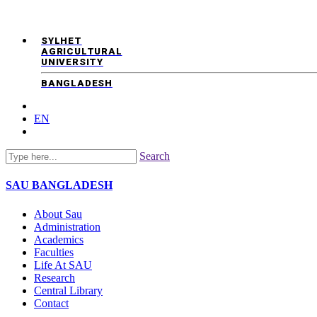
SYLHET
AGRICULTURAL
UNIVERSITY
BANGLADESH
EN
Search
SAU
BANGLADESH
About Sau
Administration
Academics
Faculties
Life At SAU
Research
Central Library
Contact