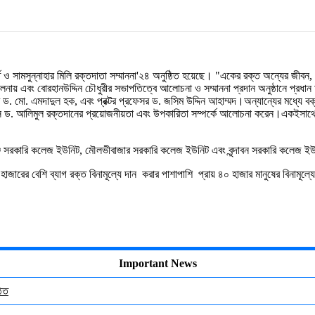
ুর্তি ও সামসুন্নাহার মিলি রক্তদাতা সম্মাননা'২৪ অনুষ্ঠিত হয়েছে। "একের রক্ত অন্যের জী
নায় এবং বোরহানউদ্দিন চৌধুরীর সভাপতিত্বে আলোচনা ও সম্মাননা প্রদান অনুষ্ঠানে প্রধ
ড. মো. এমদাদুল হক, এবং প্রক্টর প্রফেসর ড. জসিম উদ্দিন আহাম্মদ।অন্যান্যের মধ্যে বক
িসি ড. আলিমুল
রক্তদানের প্রয়োজনীয়তা এবং উপকারিতা সম্পর্কে আলোচনা করেন।একইসাথে বর
ুনামগঞ্জ সরকারি কলেজ ইউনিট, মৌলভীবাজার সরকারি কলেজ ইউনিট এবং বৃন্দাবন সরকারি কলেজ 
াজারের বেশি ব্যাগ রক্ত বিনামূল্যে দান করার পাশাপাশি প্রায় ৪০ হাজার মানুষের বিনামূল্
Important News
ঠিত