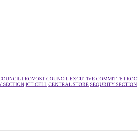
COUNCIL
PROVOST COUNCIL
EXCUTIVE COMMITTE
PROC
Y SECTION
ICT CELL
CENTRAL STORE
SEQURITY SECTION