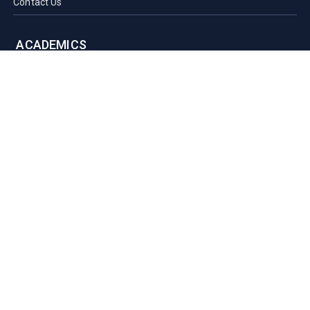
Contact Us
ACADEMICS
Faculties of SAU
Central Library
PMUAC V. T. Hospital
Undergraduate Admission
Post Graduate Admission
International Students
OFFICES