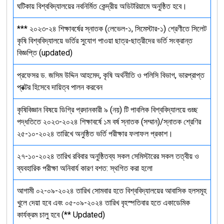
ঘটিকায় বিশ্ববিদ্যালয়ের নবনির্মিত কেন্দ্রীয় অডিটরিয়ামে অনুষ্ঠিত হবে।
*** ২০২৩-২৪ শিক্ষাবর্ষের স্নাতক (লেভেল-১, সিমেস্টার-১) শ্রেণীতে সিলেট
কৃষি বিশ্ববিদ্যালয়ে ভর্তির সুযোগ পাওয়া ছাত্র-ছাত্রীদের ভর্তি সংক্রান্ত
বিজ্ঞপ্তি (updated)
প্রফেসর ড. জসিম উদ্দিন আহমেদ, কৃষি অর্থনীতি ও পলিসি বিভাগ, ভারপ্রাপ্ত
প্রক্টর হিসেবে দায়িত্ব পালন করবেন
কৃষিবিজ্ঞান বিষয়ে ডিগ্রি প্রদানকারী ৯ (নয়) টি পাবলিক বিশ্ববিদ্যালয়ে গুচ্ছ
পদ্ধতিতে ২০২৩-২০২৪ শিক্ষাবর্ষে ১ম বর্ষ স্নাতক (সম্মান)/স্নাতক শ্রেণির
২৫-১০-২০২৪ তারিখে অনুষ্ঠিত ভর্তি পরীক্ষার ফলাফল প্রকাশ।
২৭-১০-২০২৪ তারিখ রবিবার অনুষ্ঠিতব্য সকল সেমিস্টারের সকল তত্বীয় ও
ব্যবহারিক পরীক্ষা অনিবার্য কারণ বশত: স্থগিত করা হলো
আগামী ০২-০৯-২০২৪ তারিখ সোমবার হতে বিশ্ববিদ্যালয়ের আবাসিক হলসমূহ
খুলে দেয়া হবে এবং ০৫-০৯-২০২৪ তারিখ বৃহস্পতিবার হতে একাডেমিক
কার্যক্রম চালু হবে (** Updated)