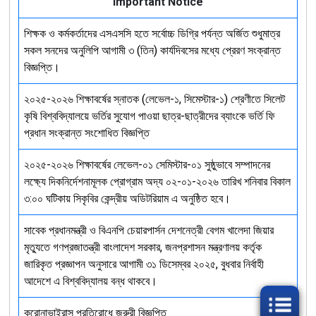
Important Notice
শিক্ষক ও কর্মকর্তাদের এসএসসি হতে সর্বোচ্চ ডিগ্রি পর্যন্ত অর্জিত শুধুমাত্র
সকল সনদের অনুলিপি আগামী ৩ (তিন) কার্যদিবসের মধ্যে প্রেরণ সংক্রান্ত
বিজ্ঞপ্তি।
২০২৫-২০২৬ শিক্ষাবর্ষের স্নাতক (লেভেল-১, সিমেস্টার-১) শ্রেণীতে সিলেট
কৃষি বিশ্ববিদ্যালয়ে ভর্তির সুযোগ পাওয়া ছাত্র-ছাত্রীদের ব্যাংকে ভর্তি ফি
প্রধান সংক্রান্ত সংশোধিত বিজ্ঞপ্তি
২০২৫-২০২৬ শিক্ষাবর্ষের লেভেল-০১ সেমিস্টার-০১ সুষ্ঠুভাবে সম্পাদনের
লক্ষ্যে দিকনির্দেশনামূলক প্রোগ্রাম অদ্য ০২-০১-২০২৬ তারিখ শনিবার বিকাল
৩:০০ ঘটিকায় সিকৃবির কেন্দ্রীয় অডিটরিয়াম এ অনুষ্ঠিত হবে।
সাবেক প্রধানমন্ত্রী ও বিএনপি চেয়ারপার্সন দেশনেত্রী বেগম খালেদা জিয়ার
মৃত্যুতে গণপ্রজাতন্ত্রী বাংলাদেশ সরকার, জনপ্রশাসন মন্ত্রণালয় কর্তৃক
জারিকৃত প্রজ্ঞাপন অনুসারে আগামী ৩১ ডিসেম্বর ২০২৫, বুধবার নির্বাহী
আদেশে এ বিশ্ববিদ্যালয় বন্ধ থাকবে।
করোনাভাইরাস প্রতিরোধে জরুরী বিজ্ঞপ্তি