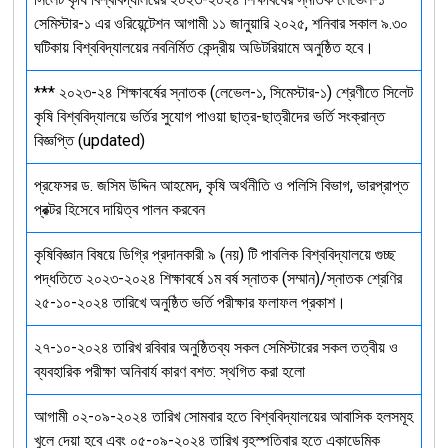
সেমিস্টার-১ এর ওরিয়েন্টেশন আগামী ১১ জানুয়ারি ২০২৫, শনিবার সকাল ৯.৩০
ঘটিকায় বিশ্ববিদ্যালয়ের নবনির্মিত কেন্দ্রীয় অডিটরিয়ামে অনুষ্ঠিত হবে।
*** ২০২৩-২৪ শিক্ষাবর্ষের স্নাতক (লেভেল-১, সিমেস্টার-১) শ্রেণীতে সিলেট
কৃষি বিশ্ববিদ্যালয়ে ভর্তির সুযোগ পাওয়া ছাত্র-ছাত্রীদের ভর্তি সংক্রান্ত
বিজ্ঞপ্তি (updated)
প্রফেসর ড. জসিম উদ্দিন আহমেদ, কৃষি অর্থনীতি ও পলিসি বিভাগ, ভারপ্রাপ্ত
প্রক্টর হিসেবে দায়িত্ব পালন করবেন
কৃষিবিজ্ঞান বিষয়ে ডিগ্রি প্রদানকারী ৯ (নয়) টি পাবলিক বিশ্ববিদ্যালয়ে গুচ্ছ
পদ্ধতিতে ২০২৩-২০২৪ শিক্ষাবর্ষে ১ম বর্ষ স্নাতক (সম্মান)/স্নাতক শ্রেণির
২৫-১০-২০২৪ তারিখে অনুষ্ঠিত ভর্তি পরীক্ষার ফলাফল প্রকাশ।
২৭-১০-২০২৪ তারিখ রবিবার অনুষ্ঠিতব্য সকল সেমিস্টারের সকল তত্বীয় ও
ব্যবহারিক পরীক্ষা অনিবার্য কারণ বশত: স্থগিত করা হলো
আগামী ০২-০৯-২০২৪ তারিখ সোমবার হতে বিশ্ববিদ্যালয়ের আবাসিক হলসমূহ
খুলে দেয়া হবে এবং ০৫-০৯-২০২৪ তারিখ বৃহস্পতিবার হতে একাডেমিক