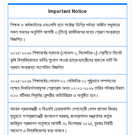
Important Notice
শিক্ষক ও কর্মকর্তাদের এসএসসি হতে সর্বোচ্চ ডিগ্রি পর্যন্ত অর্জিত শুধুমাত্র
সকল সনদের অনুলিপি আগামী ৩ (তিন) কার্যদিবসের মধ্যে প্রেরণ সংক্রান্ত
বিজ্ঞপ্তি।
২০২৫-২০২৬ শিক্ষাবর্ষের স্নাতক (লেভেল-১, সিমেস্টার-১) শ্রেণীতে সিলেট
কৃষি বিশ্ববিদ্যালয়ে ভর্তির সুযোগ পাওয়া ছাত্র-ছাত্রীদের ব্যাংকে ভর্তি ফি
প্রধান সংক্রান্ত সংশোধিত বিজ্ঞপ্তি
২০২৫-২০২৬ শিক্ষাবর্ষের লেভেল-০১ সেমিস্টার-০১ সুষ্ঠুভাবে সম্পাদনের
লক্ষ্যে দিকনির্দেশনামূলক প্রোগ্রাম অদ্য ০২-০১-২০২৬ তারিখ শনিবার বিকাল
৩:০০ ঘটিকায় সিকৃবির কেন্দ্রীয় অডিটরিয়াম এ অনুষ্ঠিত হবে।
সাবেক প্রধানমন্ত্রী ও বিএনপি চেয়ারপার্সন দেশনেত্রী বেগম খালেদা জিয়ার
মৃত্যুতে গণপ্রজাতন্ত্রী বাংলাদেশ সরকার, জনপ্রশাসন মন্ত্রণালয় কর্তৃক
জারিকৃত প্রজ্ঞাপন অনুসারে আগামী ৩১ ডিসেম্বর ২০২৫, বুধবার নির্বাহী
আদেশে এ বিশ্ববিদ্যালয় বন্ধ থাকবে।