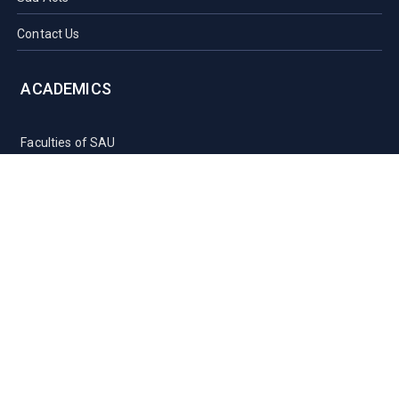
Contact Us
ACADEMICS
Faculties of SAU
Central Library
PMUAC V. T. Hospital
Undergraduate Admission
Post Graduate Admission
International Students
OFFICES