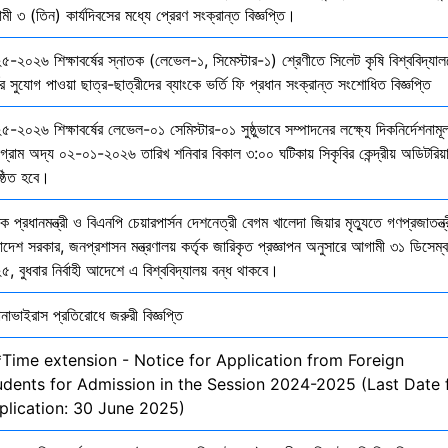
ী ৩ (তিন) কার্যদিবসের মধ্যে প্রেরণ সংক্রান্ত বিজ্ঞপ্তি।
৫-২০২৬ শিক্ষাবর্ষের স্নাতক (লেভেল-১, সিমেস্টার-১) শ্রেণীতে সিলেট কৃষি বিশ্ববিদ্যাল
ির সুযোগ পাওয়া ছাত্র-ছাত্রীদের ব্যাংকে ভর্তি ফি প্রধান সংক্রান্ত সংশোধিত বিজ্ঞপ্তি
-২০২৬ শিক্ষাবর্ষের লেভেল-০১ সেমিস্টার-০১ সুষ্ঠুভাবে সম্পাদনের লক্ষ্যে দিকনির্দেশনাম
োগ্রাম অদ্য ০২-০১-২০২৬ তারিখ শনিবার বিকাল ৩:০০ ঘটিকায় সিকৃবির কেন্দ্রীয় অডিটরিয়
ষ্ঠিত হবে।
ক প্রধানমন্ত্রী ও বিএনপি চেয়ারপার্সন দেশনেত্রী বেগম খালেদা জিয়ার মৃত্যুতে গণপ্রজাতন্ত্
াদেশ সরকার, জনপ্রশাসন মন্ত্রণালয় কর্তৃক জারিকৃত প্রজ্ঞাপন অনুসারে আগামী ৩১ ডিসেম্
, বুধবার নির্বাহী আদেশে এ বিশ্ববিদ্যালয় বন্ধ থাকবে।
নাভাইরাস প্রতিরোধে জরুরী বিজ্ঞপ্তি
*Time extension - Notice for Application from Foreign
udents for Admission in the Session 2024-2025 (Last Date 
plication: 30 June 2025)