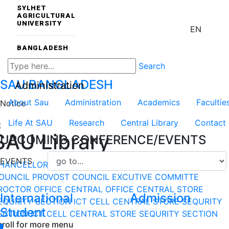
SYLHET
AGRICULTURAL
UNIVERSITY
EN
BANGLADESH
Search
SAU
BANGLADESH
Administration
About Sau
Administration
Academics
Facultie
Notice
Life At SAU
Research
Central Library
Contact
SAU Library
UPCOMING CONFERENCE/EVENTS
EVENTS
HANCELLOR
VICE-CHANCELLOR
DEPARTMENT
DEAN
OUNCIL
PROVOST COUNCIL
EXCUTIVE COMMITTE
ROCTOR OFFICE
CENTRAL OFFICE
CENTRAL STORE
International
Admission
EQURITY SECTION
ICT CELL
CENTRAL STORE
SEQURITY
Student
ECTION
ICT CELL
CENTRAL STORE
SEQURITY SECTION
croll for more menu