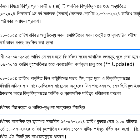
বিজ্ঞান বিষয়ে ডিগ্রি প্রদানকারী ৯ (নয়) টি পাবলিক বিশ্ববিদ্যালয়ে গুচ্ছ পদ্ধতিতে
৩-২০২৪ শিক্ষাবর্ষে ১ম বর্ষ স্নাতক (সম্মান)/স্নাতক শ্রেণির ২৫-১০-২০২৪ তারিখে অনুষ
তি পরীক্ষার ফলাফল প্রকাশ।
১০-২০২৪ তারিখ রবিবার অনুষ্ঠিতব্য সকল সেমিস্টারের সকল তত্বীয় ও ব্যবহারিক পরীক্ষা
বার্য কারণ বশত: স্থগিত করা হলো
মী ০২-০৯-২০২৪ তারিখ সোমবার হতে বিশ্ববিদ্যালয়ের আবাসিক হলসমূহ খুলে দেয়া হবে 
০৯-২০২৪ তারিখ বৃহস্পতিবার হতে একাডেমিক কার্যক্রম চালু হবে (** Updated)
০৮-২০২৪ তারিখে অনুষ্ঠিত ডিন কাউন্সিলের সভার সিদ্ধান্ত মূলে এ বিশ্ববিদ্যালয়ের
েরিনারি এনিম্যাল ও বায়োমেডিকেল সায়েন্সেস অনুষদের ডিন প্রফেসর ড. মোঃ ছিদ্দিকুল ইস
য়িকভাবে অত্র বিশ্ববিদ্যালয়ের আর্থিক ও প্রশাসনিক দায়িত্ব পরিচালনা করবেন
ষার্থীদের নিরাপত্তা ও শান্তি-শৃঙ্খলা সংক্রান্ত বিজ্ঞপ্তি
্ষার্থীদের আবাসিক হল ত্যাগের সময়সীমা ১৭-০৭-২০২৪ তারিখ বুধবার বেলা ২.০০ ঘটিকার
বর্তে ১৮-০৭-২০২৪ তারিখ বৃহস্পতিবার সকাল ১০:০০ ঘটিকা পর্যন্ত বর্ধিত করা হলো। বিদ
ষার্থীরা এই বিজ্ঞপ্তির আওতায়মুক্ত থাকবে।