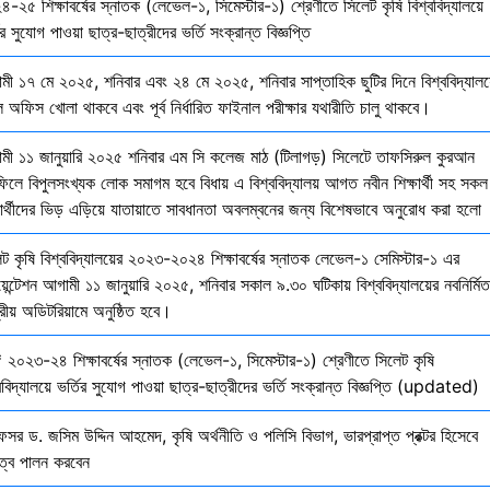
-২৫ শিক্ষাবর্ষের স্নাতক (লেভেল-১, সিমেস্টার-১) শ্রেণীতে সিলেট কৃষি বিশ্ববিদ্যালয়ে
ির সুযোগ পাওয়া ছাত্র-ছাত্রীদের ভর্তি সংক্রান্ত বিজ্ঞপ্তি
মী ১৭ মে ২০২৫, শনিবার এবং ২৪ মে ২০২৫, শনিবার সাপ্তাহিক ছুটির দিনে বিশ্ববিদ্যালয
 অফিস খোলা থাকবে এবং পূর্ব নির্ধারিত ফাইনাল পরীক্ষার যথারীতি চালু থাকবে।
মী ১১ জানুয়ারি ২০২৫ শনিবার এম সি কলেজ মাঠ (টিলাগড়) সিলেটে তাফসিরুল কুরআন
ফিলে বিপুলসংখ্যক লোক সমাগম হবে বিধায় এ বিশ্ববিদ্যালয় আগত নবীন শিক্ষার্থী সহ সকল
ষার্থীদের ভিড় এড়িয়ে যাতায়াতে সাবধানতা অবলম্বনের জন্য বিশেষভাবে অনুরোধ করা হলো
েট কৃষি বিশ্ববিদ্যালয়ের ২০২৩-২০২৪ শিক্ষাবর্ষের স্নাতক লেভেল-১ সেমিস্টার-১ এর
য়েন্টেশন আগামী ১১ জানুয়ারি ২০২৫, শনিবার সকাল ৯.৩০ ঘটিকায় বিশ্ববিদ্যালয়ের নবনির্মিত
দ্রীয় অডিটরিয়ামে অনুষ্ঠিত হবে।
 ২০২৩-২৪ শিক্ষাবর্ষের স্নাতক (লেভেল-১, সিমেস্টার-১) শ্রেণীতে সিলেট কৃষি
ববিদ্যালয়ে ভর্তির সুযোগ পাওয়া ছাত্র-ছাত্রীদের ভর্তি সংক্রান্ত বিজ্ঞপ্তি (updated)
েসর ড. জসিম উদ্দিন আহমেদ, কৃষি অর্থনীতি ও পলিসি বিভাগ, ভারপ্রাপ্ত প্রক্টর হিসেবে
িত্ব পালন করবেন