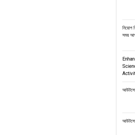
নিয়োগ 
সময় আ
Enhanc
Scien
Activit
আউটসোর্স
আউটসোর্স