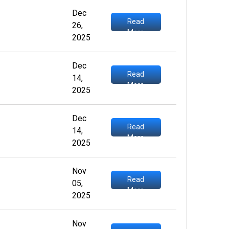
Dec
Read
26,
More
2025
Dec
Read
14,
More
2025
Dec
Read
14,
More
2025
Nov
Read
05,
More
2025
Nov