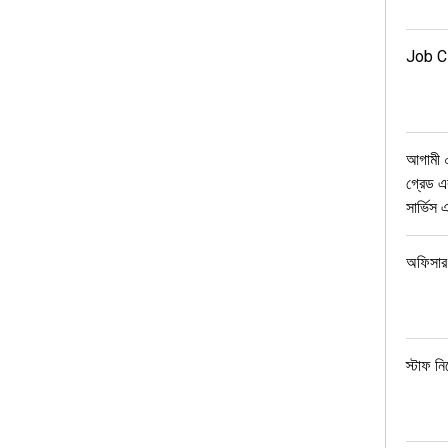
Job Ci
আগামী ০
গ্রেড এ
সার্ভিস
অফিসার 
স্টাফ নি