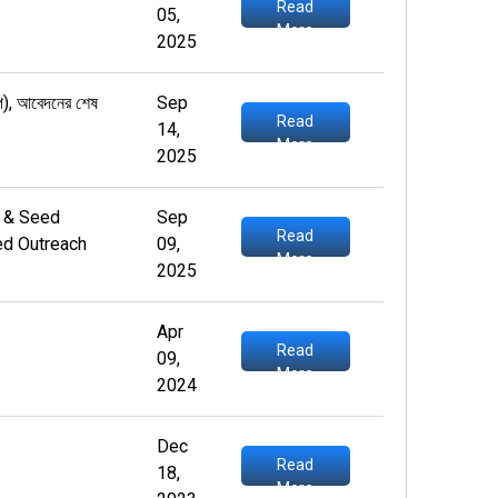
Read
05,
More
2025
্প), আবেদনের শেষ
Sep
Read
14,
More
2025
y & Seed
Sep
Read
ed Outreach
09,
More
2025
Apr
Read
09,
More
2024
Dec
Read
18,
More