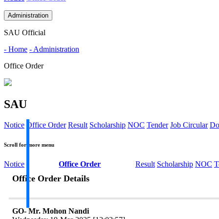
Administration
SAU Official
- Home
- Administration
Office Order
SAU
Notice
Office Order
Result
Scholarship
NOC
Tender
Job Circular
Do
Scroll for more menu
Notice
Office Order
Result
Scholarship
NOC
T
Office Order Details
GO- Mr. Mohon Nandi