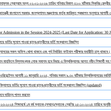
দেশনামূলক প্রোগ্রাম অদ্য ০২-০১-২০২৬ তারিখ শনিবার বিকাল ৩:০০ ঘটিকায় সিকৃবির কেন্দ্রীয
জাতন্ত্রী বাংলাদেশ সরকার, জনপ্রশাসন মন্ত্রণালয় কর্তৃক জারিকৃত প্রজ্ঞাপন অনুসারে আগামী
or Admission in the Session 2024-2025 (Last Date for Application: 30 
ে ভর্তির সুযোগ পাওয়া ছাত্র-ছাত্রীদের ভর্তি সংক্রান্ত বিজ্ঞপ্তি
ালয়ের সকল অফিস খোলা থাকবে এবং পূর্ব নির্ধারিত ফাইনাল পরীক্ষার যথারীতি চালু থাকবে।
মাহফিলে বিপুলসংখ্যক লোক সমাগম হবে বিধায় এ বিশ্ববিদ্যালয় আগত নবীন শিক্ষার্থী সহ সক
ওরিয়েন্টেশন আগামী ১১ জানুয়ারি ২০২৫, শনিবার সকাল ৯.৩০ ঘটিকায় বিশ্ববিদ্যালয়ের নবনির্মি
দ্যালয়ে ভর্তির সুযোগ পাওয়া ছাত্র-ছাত্রীদের ভর্তি সংক্রান্ত বিজ্ঞপ্তি (updated)
েবে দায়িত্ব পালন করবেন
 ২০২৩-২০২৪ শিক্ষাবর্ষে ১ম বর্ষ স্নাতক (সম্মান)/স্নাতক শ্রেণির ২৫-১০-২০২৪ তারিখে অনুষ্