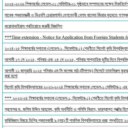
২০২৫-২০২৬ শিক্ষাবর্ষের লেভেল-০১ সেমিস্টার-০১ সুষ্ঠুভাবে সম্পাদনের লক্ষ্যে দিকনির্
সাবেক প্রধানমন্ত্রী ও বিএনপি চেয়ারপার্সন দেশনেত্রী বেগম খালেদা জিয়ার মৃত্যুতে গণপ্র
করোনাভাইরাস প্রতিরোধে জরুরী বিজ্ঞপ্তি
***Time extension - Notice for Application from Foreign Students f
২০২৪-২৫ শিক্ষাবর্ষের স্নাতক (লেভেল-১, সিমেস্টার-১) শ্রেণীতে সিলেট কৃষি বিশ্ববিদ্যালয়
আগামী ১৭ মে ২০২৫, শনিবার এবং ২৪ মে ২০২৫, শনিবার সাপ্তাহিক ছুটির দিনে বিশ্ববিদ্য
আগামী ১১ জানুয়ারি ২০২৫ শনিবার এম সি কলেজ মাঠ (টিলাগড়) সিলেটে তাফসিরুল কুরআন 
করা হলো
সিলেট কৃষি বিশ্ববিদ্যালয়ের ২০২৩-২০২৪ শিক্ষাবর্ষের স্নাতক লেভেল-১ সেমিস্টার-১ এর 
*** ২০২৩-২৪ শিক্ষাবর্ষের স্নাতক (লেভেল-১, সিমেস্টার-১) শ্রেণীতে সিলেট কৃষি বিশ্ববি
প্রফেসর ড. জসিম উদ্দিন আহমেদ, কৃষি অর্থনীতি ও পলিসি বিভাগ, ভারপ্রাপ্ত প্রক্টর হিস
কৃষিবিজ্ঞান বিষয়ে ডিগ্রি প্রদানকারী ৯ (নয়) টি পাবলিক বিশ্ববিদ্যালয়ে গুচ্ছ পদ্ধতিতে