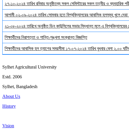
২৭-১০-২০২৪ তারিখ রবিবার অনুষ্ঠিতব্য সকল সেমিস্টারের সকল তত্বীয় ও ব্যবহারিক পরী
আগামী ০২-০৯-২০২৪ তারিখ সোমবার হতে বিশ্ববিদ্যালয়ের আবাসিক হলসমূহ খুলে দেয়া 
২১-০৮-২০২৪ তারিখে অনুষ্ঠিত ডিন কাউন্সিলের সভার সিদ্ধান্ত মূলে এ বিশ্ববিদ্যালয়ের
শিক্ষার্থীদের নিরাপত্তা ও শান্তি-শৃঙ্খলা সংক্রান্ত বিজ্ঞপ্তি
শিক্ষার্থীদের আবাসিক হল ত্যাগের সময়সীমা ১৭-০৭-২০২৪ তারিখ বুধবার বেলা ২.০০ ঘটিকা
Sylhet Agricultural University
Estd. 2006
Sylhet, Bangladesh
About Us
History
Vision