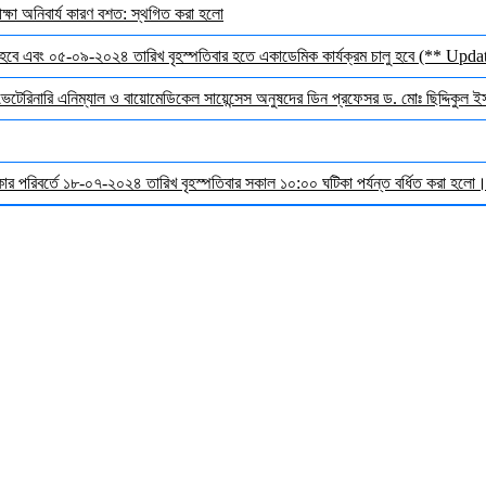
ক্ষা অনিবার্য কারণ বশত: স্থগিত করা হলো
হবে এবং ০৫-০৯-২০২৪ তারিখ বৃহস্পতিবার হতে একাডেমিক কার্যক্রম চালু হবে (** Upda
 ভেটেরিনারি এনিম্যাল ও বায়োমেডিকেল সায়েন্সেস অনুষদের ডিন প্রফেসর ড. মোঃ ছিদ্দিকুল 
র পরিবর্তে ১৮-০৭-২০২৪ তারিখ বৃহস্পতিবার সকাল ১০:০০ ঘটিকা পর্যন্ত বর্ধিত করা হলো। ব