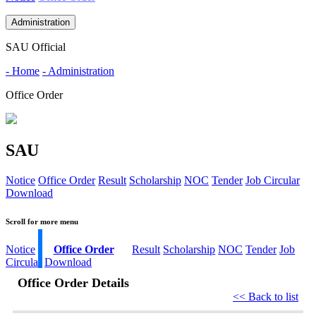
Administration
SAU Official
- Home
- Administration
Office Order
SAU
Notice
Office Order
Result
Scholarship
NOC
Tender
Job Circular
Download
Scroll for more menu
Notice
Office Order
Result
Scholarship
NOC
Tender
Job
Circular
Download
Office Order Details
<< Back to list