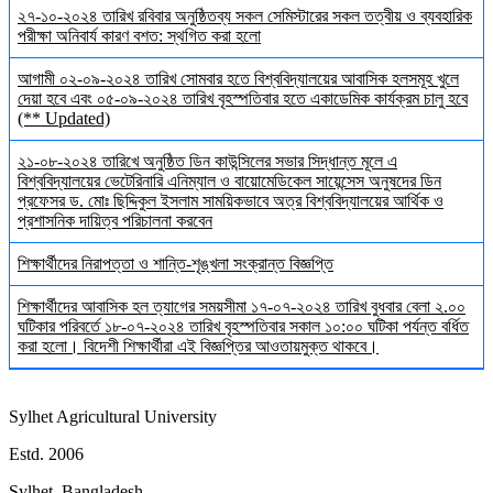
২৭-১০-২০২৪ তারিখ রবিবার অনুষ্ঠিতব্য সকল সেমিস্টারের সকল তত্বীয় ও ব্যবহারিক
পরীক্ষা অনিবার্য কারণ বশত: স্থগিত করা হলো
আগামী ০২-০৯-২০২৪ তারিখ সোমবার হতে বিশ্ববিদ্যালয়ের আবাসিক হলসমূহ খুলে
দেয়া হবে এবং ০৫-০৯-২০২৪ তারিখ বৃহস্পতিবার হতে একাডেমিক কার্যক্রম চালু হবে
(** Updated)
২১-০৮-২০২৪ তারিখে অনুষ্ঠিত ডিন কাউন্সিলের সভার সিদ্ধান্ত মূলে এ
বিশ্ববিদ্যালয়ের ভেটেরিনারি এনিম্যাল ও বায়োমেডিকেল সায়েন্সেস অনুষদের ডিন
প্রফেসর ড. মোঃ ছিদ্দিকুল ইসলাম সাময়িকভাবে অত্র বিশ্ববিদ্যালয়ের আর্থিক ও
প্রশাসনিক দায়িত্ব পরিচালনা করবেন
শিক্ষার্থীদের নিরাপত্তা ও শান্তি-শৃঙ্খলা সংক্রান্ত বিজ্ঞপ্তি
শিক্ষার্থীদের আবাসিক হল ত্যাগের সময়সীমা ১৭-০৭-২০২৪ তারিখ বুধবার বেলা ২.০০
ঘটিকার পরিবর্তে ১৮-০৭-২০২৪ তারিখ বৃহস্পতিবার সকাল ১০:০০ ঘটিকা পর্যন্ত বর্ধিত
করা হলো। বিদেশী শিক্ষার্থীরা এই বিজ্ঞপ্তির আওতায়মুক্ত থাকবে।
Sylhet Agricultural University
Estd. 2006
Sylhet, Bangladesh