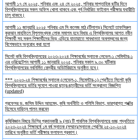
আগামী ১৭ মে ২০২৫, শনিবার এবং ২৪ মে ২০২৫, শনিবার সাপ্তাহিক ছুটির দিনে
বিশ্ববিদ্যালয়ের সকল অফিস খোলা থাকবে এবং পূর্ব নির্ধারিত ফাইনাল পরীক্ষার যথারীতি
চালু থাকবে।
আগামী ১১ জানুয়ারি ২০২৫ শনিবার এম সি কলেজ মাঠ (টিলাগড়) সিলেটে তাফসিরুল
কুরআন মাহফিলে বিপুলসংখ্যক লোক সমাগম হবে বিধায় এ বিশ্ববিদ্যালয় আগত নবীন
শিক্ষার্থী সহ সকল শিক্ষার্থীদের ভিড় এড়িয়ে যাতায়াতে সাবধানতা অবলম্বনের জন্য
বিশেষভাবে অনুরোধ করা হলো
সিলেট কৃষি বিশ্ববিদ্যালয়ের ২০২৩-২০২৪ শিক্ষাবর্ষের স্নাতক লেভেল-১ সেমিস্টার-১
এর ওরিয়েন্টেশন আগামী ১১ জানুয়ারি ২০২৫, শনিবার সকাল ৯.৩০ ঘটিকায়
বিশ্ববিদ্যালয়ের নবনির্মিত কেন্দ্রীয় অডিটরিয়ামে অনুষ্ঠিত হবে।
*** ২০২৩-২৪ শিক্ষাবর্ষের স্নাতক (লেভেল-১, সিমেস্টার-১) শ্রেণীতে সিলেট কৃষি
বিশ্ববিদ্যালয়ে ভর্তির সুযোগ পাওয়া ছাত্র-ছাত্রীদের ভর্তি সংক্রান্ত বিজ্ঞপ্তি
(updated)
প্রফেসর ড. জসিম উদ্দিন আহমেদ, কৃষি অর্থনীতি ও পলিসি বিভাগ, ভারপ্রাপ্ত প্রক্টর
হিসেবে দায়িত্ব পালন করবেন
কৃষিবিজ্ঞান বিষয়ে ডিগ্রি প্রদানকারী ৯ (নয়) টি পাবলিক বিশ্ববিদ্যালয়ে গুচ্ছ পদ্ধতিতে
২০২৩-২০২৪ শিক্ষাবর্ষে ১ম বর্ষ স্নাতক (সম্মান)/স্নাতক শ্রেণির ২৫-১০-২০২৪
তারিখে অনুষ্ঠিত ভর্তি পরীক্ষার ফলাফল প্রকাশ।