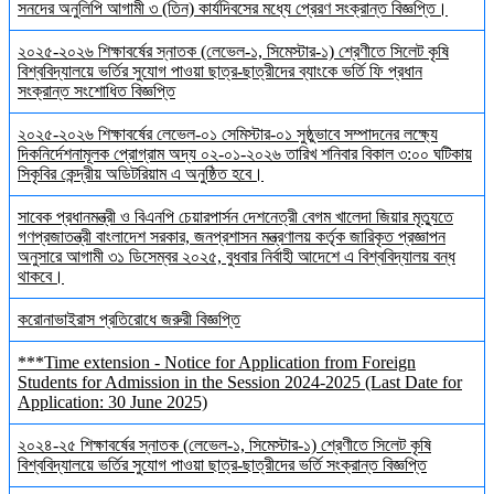
সনদের অনুলিপি আগামী ৩ (তিন) কার্যদিবসের মধ্যে প্রেরণ সংক্রান্ত বিজ্ঞপ্তি।
২০২৫-২০২৬ শিক্ষাবর্ষের স্নাতক (লেভেল-১, সিমেস্টার-১) শ্রেণীতে সিলেট কৃষি
বিশ্ববিদ্যালয়ে ভর্তির সুযোগ পাওয়া ছাত্র-ছাত্রীদের ব্যাংকে ভর্তি ফি প্রধান
সংক্রান্ত সংশোধিত বিজ্ঞপ্তি
২০২৫-২০২৬ শিক্ষাবর্ষের লেভেল-০১ সেমিস্টার-০১ সুষ্ঠুভাবে সম্পাদনের লক্ষ্যে
দিকনির্দেশনামূলক প্রোগ্রাম অদ্য ০২-০১-২০২৬ তারিখ শনিবার বিকাল ৩:০০ ঘটিকায়
সিকৃবির কেন্দ্রীয় অডিটরিয়াম এ অনুষ্ঠিত হবে।
সাবেক প্রধানমন্ত্রী ও বিএনপি চেয়ারপার্সন দেশনেত্রী বেগম খালেদা জিয়ার মৃত্যুতে
গণপ্রজাতন্ত্রী বাংলাদেশ সরকার, জনপ্রশাসন মন্ত্রণালয় কর্তৃক জারিকৃত প্রজ্ঞাপন
অনুসারে আগামী ৩১ ডিসেম্বর ২০২৫, বুধবার নির্বাহী আদেশে এ বিশ্ববিদ্যালয় বন্ধ
থাকবে।
করোনাভাইরাস প্রতিরোধে জরুরী বিজ্ঞপ্তি
***Time extension - Notice for Application from Foreign
Students for Admission in the Session 2024-2025 (Last Date for
Application: 30 June 2025)
২০২৪-২৫ শিক্ষাবর্ষের স্নাতক (লেভেল-১, সিমেস্টার-১) শ্রেণীতে সিলেট কৃষি
বিশ্ববিদ্যালয়ে ভর্তির সুযোগ পাওয়া ছাত্র-ছাত্রীদের ভর্তি সংক্রান্ত বিজ্ঞপ্তি