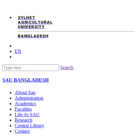
SYLHET
AGRICULTURAL
UNIVERSITY
BANGLADESH
EN
Search
SAU
BANGLADESH
About Sau
Administration
Academics
Faculties
Life At SAU
Research
Central Library
Contact