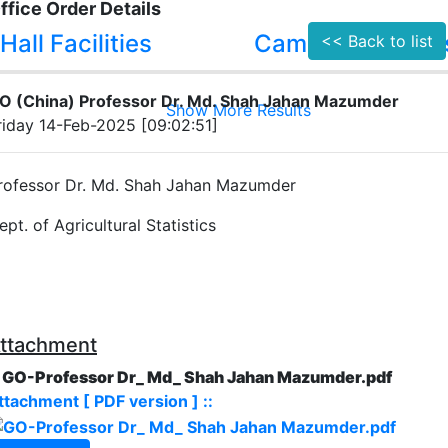
ffice Order Details
Hall Facilities
Campus Facilitie
<< Back to list
O (China) Professor Dr. Md. Shah Jahan Mazumder
Show More Results
riday 14-Feb-2025 [09:02:51]
rofessor
Dr. Md. Shah Jahan Mazumder
ept. of Agricultural Statistics
ttachment
. GO-Professor Dr_ Md_ Shah Jahan Mazumder.pdf
ttachment [ PDF version ] ::