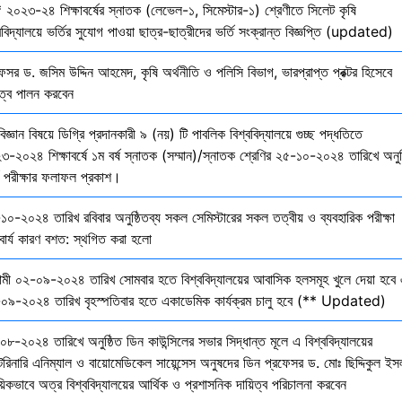
 ২০২৩-২৪ শিক্ষাবর্ষের স্নাতক (লেভেল-১, সিমেস্টার-১) শ্রেণীতে সিলেট কৃষি
ববিদ্যালয়ে ভর্তির সুযোগ পাওয়া ছাত্র-ছাত্রীদের ভর্তি সংক্রান্ত বিজ্ঞপ্তি (updated)
েসর ড. জসিম উদ্দিন আহমেদ, কৃষি অর্থনীতি ও পলিসি বিভাগ, ভারপ্রাপ্ত প্রক্টর হিসেবে
িত্ব পালন করবেন
বিজ্ঞান বিষয়ে ডিগ্রি প্রদানকারী ৯ (নয়) টি পাবলিক বিশ্ববিদ্যালয়ে গুচ্ছ পদ্ধতিতে
৩-২০২৪ শিক্ষাবর্ষে ১ম বর্ষ স্নাতক (সম্মান)/স্নাতক শ্রেণির ২৫-১০-২০২৪ তারিখে অনুষ
তি পরীক্ষার ফলাফল প্রকাশ।
১০-২০২৪ তারিখ রবিবার অনুষ্ঠিতব্য সকল সেমিস্টারের সকল তত্বীয় ও ব্যবহারিক পরীক্ষা
বার্য কারণ বশত: স্থগিত করা হলো
মী ০২-০৯-২০২৪ তারিখ সোমবার হতে বিশ্ববিদ্যালয়ের আবাসিক হলসমূহ খুলে দেয়া হবে 
০৯-২০২৪ তারিখ বৃহস্পতিবার হতে একাডেমিক কার্যক্রম চালু হবে (** Updated)
০৮-২০২৪ তারিখে অনুষ্ঠিত ডিন কাউন্সিলের সভার সিদ্ধান্ত মূলে এ বিশ্ববিদ্যালয়ের
েরিনারি এনিম্যাল ও বায়োমেডিকেল সায়েন্সেস অনুষদের ডিন প্রফেসর ড. মোঃ ছিদ্দিকুল ইস
য়িকভাবে অত্র বিশ্ববিদ্যালয়ের আর্থিক ও প্রশাসনিক দায়িত্ব পরিচালনা করবেন