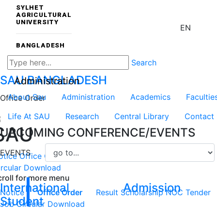
SYLHET
AGRICULTURAL
UNIVERSITY
EN
BANGLADESH
Search
SAU
BANGLADESH
Administration
About Sau
Administration
Academics
Facultie
Office Order
Life At SAU
Research
Central Library
Contact
SAU
UPCOMING CONFERENCE/EVENTS
EVENTS
otice
Office Order
Result
Scholarship
NOC
Tender
Job
rcular
Download
croll for more menu
International
Admission
Notice
Office Order
Result
Scholarship
NOC
Tender
Student
Job Circular
Download