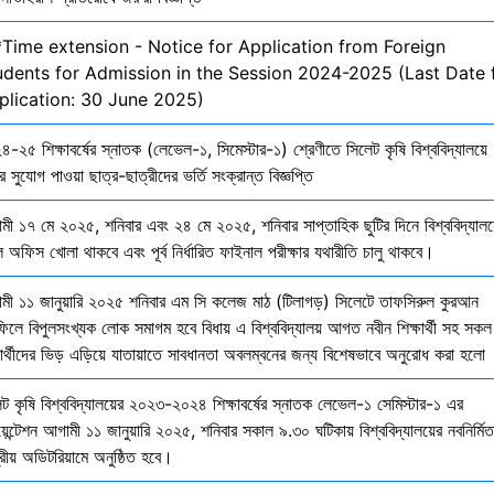
*Time extension - Notice for Application from Foreign
udents for Admission in the Session 2024-2025 (Last Date 
plication: 30 June 2025)
-২৫ শিক্ষাবর্ষের স্নাতক (লেভেল-১, সিমেস্টার-১) শ্রেণীতে সিলেট কৃষি বিশ্ববিদ্যালয়ে
ির সুযোগ পাওয়া ছাত্র-ছাত্রীদের ভর্তি সংক্রান্ত বিজ্ঞপ্তি
মী ১৭ মে ২০২৫, শনিবার এবং ২৪ মে ২০২৫, শনিবার সাপ্তাহিক ছুটির দিনে বিশ্ববিদ্যালয
 অফিস খোলা থাকবে এবং পূর্ব নির্ধারিত ফাইনাল পরীক্ষার যথারীতি চালু থাকবে।
মী ১১ জানুয়ারি ২০২৫ শনিবার এম সি কলেজ মাঠ (টিলাগড়) সিলেটে তাফসিরুল কুরআন
ফিলে বিপুলসংখ্যক লোক সমাগম হবে বিধায় এ বিশ্ববিদ্যালয় আগত নবীন শিক্ষার্থী সহ সকল
ষার্থীদের ভিড় এড়িয়ে যাতায়াতে সাবধানতা অবলম্বনের জন্য বিশেষভাবে অনুরোধ করা হলো
েট কৃষি বিশ্ববিদ্যালয়ের ২০২৩-২০২৪ শিক্ষাবর্ষের স্নাতক লেভেল-১ সেমিস্টার-১ এর
য়েন্টেশন আগামী ১১ জানুয়ারি ২০২৫, শনিবার সকাল ৯.৩০ ঘটিকায় বিশ্ববিদ্যালয়ের নবনির্মিত
দ্রীয় অডিটরিয়ামে অনুষ্ঠিত হবে।