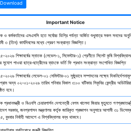
Download
Important Notice
ষক ও কর্মকর্তাদের এসএসসি হতে সর্বোচ্চ ডিগ্রি পর্যন্ত অর্জিত শুধুমাত্র সকল সনদের অনুল
ী ৩ (তিন) কার্যদিবসের মধ্যে প্রেরণ সংক্রান্ত বিজ্ঞপ্তি।
৫-২০২৬ শিক্ষাবর্ষের স্নাতক (লেভেল-১, সিমেস্টার-১) শ্রেণীতে সিলেট কৃষি বিশ্ববিদ্যাল
ির সুযোগ পাওয়া ছাত্র-ছাত্রীদের ব্যাংকে ভর্তি ফি প্রধান সংক্রান্ত সংশোধিত বিজ্ঞপ্তি
-২০২৬ শিক্ষাবর্ষের লেভেল-০১ সেমিস্টার-০১ সুষ্ঠুভাবে সম্পাদনের লক্ষ্যে দিকনির্দেশনাম
োগ্রাম অদ্য ০২-০১-২০২৬ তারিখ শনিবার বিকাল ৩:০০ ঘটিকায় সিকৃবির কেন্দ্রীয় অডিটরিয়
ষ্ঠিত হবে।
ক প্রধানমন্ত্রী ও বিএনপি চেয়ারপার্সন দেশনেত্রী বেগম খালেদা জিয়ার মৃত্যুতে গণপ্রজাতন্ত্
াদেশ সরকার, জনপ্রশাসন মন্ত্রণালয় কর্তৃক জারিকৃত প্রজ্ঞাপন অনুসারে আগামী ৩১ ডিসেম্
, বুধবার নির্বাহী আদেশে এ বিশ্ববিদ্যালয় বন্ধ থাকবে।
নাভাইরাস প্রতিরোধে জরুরী বিজ্ঞপ্তি