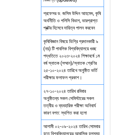
প্রফেসর ড. জসিম উদ্দিন আহমেদ, কৃষি
অর্থনীতি ও পলিসি বিভাগ, ভারপ্রাপ্ত
প্রক্টর হিসেবে দায়িত্ব পালন করবেন
কৃষিবিজ্ঞান বিষয়ে ডিগ্রি প্রদানকারী ৯
(নয়) টি পাবলিক বিশ্ববিদ্যালয়ে গুচ্ছ
পদ্ধতিতে ২০২৩-২০২৪ শিক্ষাবর্ষে ১ম
বর্ষ স্নাতক (সম্মান)/স্নাতক শ্রেণির
২৫-১০-২০২৪ তারিখে অনুষ্ঠিত ভর্তি
পরীক্ষার ফলাফল প্রকাশ।
২৭-১০-২০২৪ তারিখ রবিবার
অনুষ্ঠিতব্য সকল সেমিস্টারের সকল
তত্বীয় ও ব্যবহারিক পরীক্ষা অনিবার্য
কারণ বশত: স্থগিত করা হলো
আগামী ০২-০৯-২০২৪ তারিখ সোমবার
হতে বিশ্ববিদ্যালয়ের আবাসিক হলসমূহ