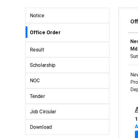
Notice
Off
Office Order
New
Md.
Result
Sun
Scholarship
New
NOC
Pro
Dep
Tender
Job Circular
1
A
Download