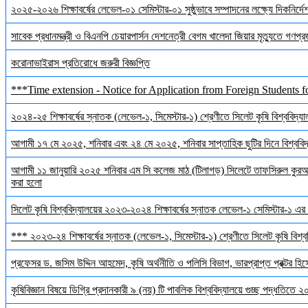
২০২৫-২০২৬ শিক্ষাবর্ষের লেভেল-০১ সেমিস্টার-০১ সুষ্ঠুভাবে সম্পাদনের লক্ষ্যে দিকনির্
সাবেক প্রধানমন্ত্রী ও বিএনপি চেয়ারপার্সন দেশনেত্রী বেগম খালেদা জিয়ার মৃত্যুতে গণপ্র
করোনাভাইরাস প্রতিরোধে জরুরী বিজ্ঞপ্তি
***Time extension - Notice for Application from Foreign Students f
২০২৪-২৫ শিক্ষাবর্ষের স্নাতক (লেভেল-১, সিমেস্টার-১) শ্রেণীতে সিলেট কৃষি বিশ্ববিদ্যালয়
আগামী ১৭ মে ২০২৫, শনিবার এবং ২৪ মে ২০২৫, শনিবার সাপ্তাহিক ছুটির দিনে বিশ্ববিদ্য
আগামী ১১ জানুয়ারি ২০২৫ শনিবার এম সি কলেজ মাঠ (টিলাগড়) সিলেটে তাফসিরুল কুরআন 
করা হলো
সিলেট কৃষি বিশ্ববিদ্যালয়ের ২০২৩-২০২৪ শিক্ষাবর্ষের স্নাতক লেভেল-১ সেমিস্টার-১ এর 
*** ২০২৩-২৪ শিক্ষাবর্ষের স্নাতক (লেভেল-১, সিমেস্টার-১) শ্রেণীতে সিলেট কৃষি বিশ্ববি
প্রফেসর ড. জসিম উদ্দিন আহমেদ, কৃষি অর্থনীতি ও পলিসি বিভাগ, ভারপ্রাপ্ত প্রক্টর হিস
কৃষিবিজ্ঞান বিষয়ে ডিগ্রি প্রদানকারী ৯ (নয়) টি পাবলিক বিশ্ববিদ্যালয়ে গুচ্ছ পদ্ধতিতে