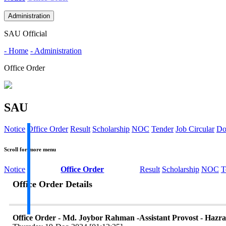
Administration
SAU Official
- Home
- Administration
Office Order
SAU
Notice
Office Order
Result
Scholarship
NOC
Tender
Job Circular
Do
Scroll for more menu
Notice
Office Order
Result
Scholarship
NOC
T
Office Order Details
Office Order - Md. Joybor Rahman -Assistant Provost - Hazra