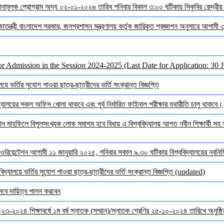
দেশনামূলক প্রোগ্রাম অদ্য ০২-০১-২০২৬ তারিখ শনিবার বিকাল ৩:০০ ঘটিকায় সিকৃবির কেন্দ্রীয
জাতন্ত্রী বাংলাদেশ সরকার, জনপ্রশাসন মন্ত্রণালয় কর্তৃক জারিকৃত প্রজ্ঞাপন অনুসারে আগামী
or Admission in the Session 2024-2025 (Last Date for Application: 30 
ে ভর্তির সুযোগ পাওয়া ছাত্র-ছাত্রীদের ভর্তি সংক্রান্ত বিজ্ঞপ্তি
ালয়ের সকল অফিস খোলা থাকবে এবং পূর্ব নির্ধারিত ফাইনাল পরীক্ষার যথারীতি চালু থাকবে।
মাহফিলে বিপুলসংখ্যক লোক সমাগম হবে বিধায় এ বিশ্ববিদ্যালয় আগত নবীন শিক্ষার্থী সহ সক
ওরিয়েন্টেশন আগামী ১১ জানুয়ারি ২০২৫, শনিবার সকাল ৯.৩০ ঘটিকায় বিশ্ববিদ্যালয়ের নবনির্মি
দ্যালয়ে ভর্তির সুযোগ পাওয়া ছাত্র-ছাত্রীদের ভর্তি সংক্রান্ত বিজ্ঞপ্তি (updated)
েবে দায়িত্ব পালন করবেন
 ২০২৩-২০২৪ শিক্ষাবর্ষে ১ম বর্ষ স্নাতক (সম্মান)/স্নাতক শ্রেণির ২৫-১০-২০২৪ তারিখে অনুষ্