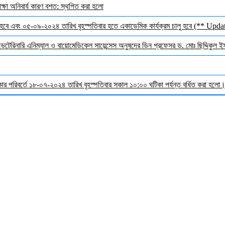
ক্ষা অনিবার্য কারণ বশত: স্থগিত করা হলো
হবে এবং ০৫-০৯-২০২৪ তারিখ বৃহস্পতিবার হতে একাডেমিক কার্যক্রম চালু হবে (** Upda
 ভেটেরিনারি এনিম্যাল ও বায়োমেডিকেল সায়েন্সেস অনুষদের ডিন প্রফেসর ড. মোঃ ছিদ্দিকুল 
র পরিবর্তে ১৮-০৭-২০২৪ তারিখ বৃহস্পতিবার সকাল ১০:০০ ঘটিকা পর্যন্ত বর্ধিত করা হলো। ব