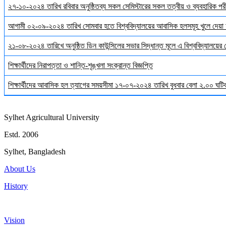
২৭-১০-২০২৪ তারিখ রবিবার অনুষ্ঠিতব্য সকল সেমিস্টারের সকল তত্বীয় ও ব্যবহারিক পরী
আগামী ০২-০৯-২০২৪ তারিখ সোমবার হতে বিশ্ববিদ্যালয়ের আবাসিক হলসমূহ খুলে দেয়া 
২১-০৮-২০২৪ তারিখে অনুষ্ঠিত ডিন কাউন্সিলের সভার সিদ্ধান্ত মূলে এ বিশ্ববিদ্যালয়ের
শিক্ষার্থীদের নিরাপত্তা ও শান্তি-শৃঙ্খলা সংক্রান্ত বিজ্ঞপ্তি
শিক্ষার্থীদের আবাসিক হল ত্যাগের সময়সীমা ১৭-০৭-২০২৪ তারিখ বুধবার বেলা ২.০০ ঘটিকা
Sylhet Agricultural University
Estd. 2006
Sylhet, Bangladesh
About Us
History
Vision