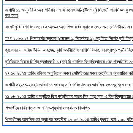
আগামী ১১ জানুয়ারি ২০২৫ শনিবার এম সি কলেজ মাঠ (টিলাগড়) সিলেটে তাফসিরুল কুরআন 
করা হলো
সিলেট কৃষি বিশ্ববিদ্যালয়ের ২০২৩-২০২৪ শিক্ষাবর্ষের স্নাতক লেভেল-১ সেমিস্টার-১ এর 
*** ২০২৩-২৪ শিক্ষাবর্ষের স্নাতক (লেভেল-১, সিমেস্টার-১) শ্রেণীতে সিলেট কৃষি বিশ্ববি
প্রফেসর ড. জসিম উদ্দিন আহমেদ, কৃষি অর্থনীতি ও পলিসি বিভাগ, ভারপ্রাপ্ত প্রক্টর হিস
কৃষিবিজ্ঞান বিষয়ে ডিগ্রি প্রদানকারী ৯ (নয়) টি পাবলিক বিশ্ববিদ্যালয়ে গুচ্ছ পদ্ধতিতে
২৭-১০-২০২৪ তারিখ রবিবার অনুষ্ঠিতব্য সকল সেমিস্টারের সকল তত্বীয় ও ব্যবহারিক পরী
আগামী ০২-০৯-২০২৪ তারিখ সোমবার হতে বিশ্ববিদ্যালয়ের আবাসিক হলসমূহ খুলে দেয়া 
২১-০৮-২০২৪ তারিখে অনুষ্ঠিত ডিন কাউন্সিলের সভার সিদ্ধান্ত মূলে এ বিশ্ববিদ্যালয়ের
শিক্ষার্থীদের নিরাপত্তা ও শান্তি-শৃঙ্খলা সংক্রান্ত বিজ্ঞপ্তি
শিক্ষার্থীদের আবাসিক হল ত্যাগের সময়সীমা ১৭-০৭-২০২৪ তারিখ বুধবার বেলা ২.০০ ঘটিকা