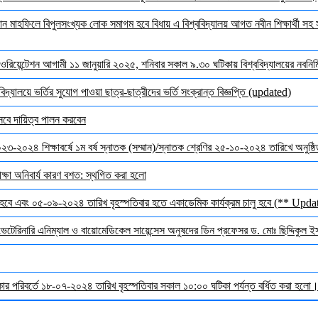
মাহফিলে বিপুলসংখ্যক লোক সমাগম হবে বিধায় এ বিশ্ববিদ্যালয় আগত নবীন শিক্ষার্থী সহ সক
ওরিয়েন্টেশন আগামী ১১ জানুয়ারি ২০২৫, শনিবার সকাল ৯.৩০ ঘটিকায় বিশ্ববিদ্যালয়ের নবনির্মি
দ্যালয়ে ভর্তির সুযোগ পাওয়া ছাত্র-ছাত্রীদের ভর্তি সংক্রান্ত বিজ্ঞপ্তি (updated)
েবে দায়িত্ব পালন করবেন
 ২০২৩-২০২৪ শিক্ষাবর্ষে ১ম বর্ষ স্নাতক (সম্মান)/স্নাতক শ্রেণির ২৫-১০-২০২৪ তারিখে অনুষ্
ক্ষা অনিবার্য কারণ বশত: স্থগিত করা হলো
হবে এবং ০৫-০৯-২০২৪ তারিখ বৃহস্পতিবার হতে একাডেমিক কার্যক্রম চালু হবে (** Upda
 ভেটেরিনারি এনিম্যাল ও বায়োমেডিকেল সায়েন্সেস অনুষদের ডিন প্রফেসর ড. মোঃ ছিদ্দিকুল 
র পরিবর্তে ১৮-০৭-২০২৪ তারিখ বৃহস্পতিবার সকাল ১০:০০ ঘটিকা পর্যন্ত বর্ধিত করা হলো। ব