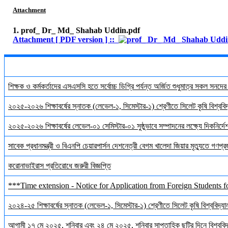
Attachment
1. prof_ Dr_ Md_ Shahab Uddin.pdf
Attachment [ PDF version ] ::
শিক্ষক ও কর্মকর্তাদের এসএসসি হতে সর্বোচ্চ ডিগ্রি পর্যন্ত অর্জিত শুধুমাত্র সকল সনদে
২০২৫-২০২৬ শিক্ষাবর্ষের স্নাতক (লেভেল-১, সিমেস্টার-১) শ্রেণীতে সিলেট কৃষি বিশ্ববিদ্
২০২৫-২০২৬ শিক্ষাবর্ষের লেভেল-০১ সেমিস্টার-০১ সুষ্ঠুভাবে সম্পাদনের লক্ষ্যে দিকনির্
সাবেক প্রধানমন্ত্রী ও বিএনপি চেয়ারপার্সন দেশনেত্রী বেগম খালেদা জিয়ার মৃত্যুতে গণপ্র
করোনাভাইরাস প্রতিরোধে জরুরী বিজ্ঞপ্তি
***Time extension - Notice for Application from Foreign Students f
২০২৪-২৫ শিক্ষাবর্ষের স্নাতক (লেভেল-১, সিমেস্টার-১) শ্রেণীতে সিলেট কৃষি বিশ্ববিদ্যালয়
আগামী ১৭ মে ২০২৫, শনিবার এবং ২৪ মে ২০২৫, শনিবার সাপ্তাহিক ছুটির দিনে বিশ্ববিদ্য