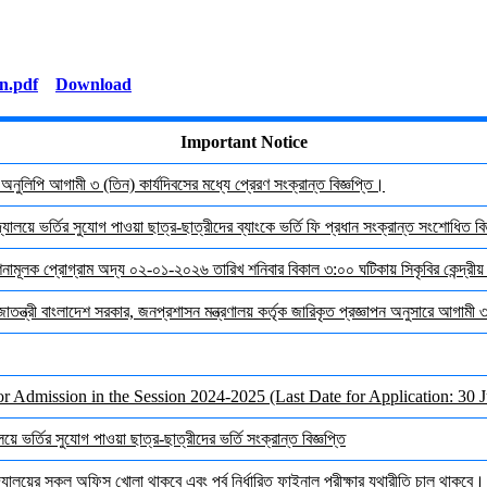
Download
Important Notice
র অনুলিপি আগামী ৩ (তিন) কার্যদিবসের মধ্যে প্রেরণ সংক্রান্ত বিজ্ঞপ্তি।
যালয়ে ভর্তির সুযোগ পাওয়া ছাত্র-ছাত্রীদের ব্যাংকে ভর্তি ফি প্রধান সংক্রান্ত সংশোধিত বিজ
দেশনামূলক প্রোগ্রাম অদ্য ০২-০১-২০২৬ তারিখ শনিবার বিকাল ৩:০০ ঘটিকায় সিকৃবির কেন্দ্রীয
জাতন্ত্রী বাংলাদেশ সরকার, জনপ্রশাসন মন্ত্রণালয় কর্তৃক জারিকৃত প্রজ্ঞাপন অনুসারে আগামী
or Admission in the Session 2024-2025 (Last Date for Application: 30 
ে ভর্তির সুযোগ পাওয়া ছাত্র-ছাত্রীদের ভর্তি সংক্রান্ত বিজ্ঞপ্তি
ালয়ের সকল অফিস খোলা থাকবে এবং পূর্ব নির্ধারিত ফাইনাল পরীক্ষার যথারীতি চালু থাকবে।