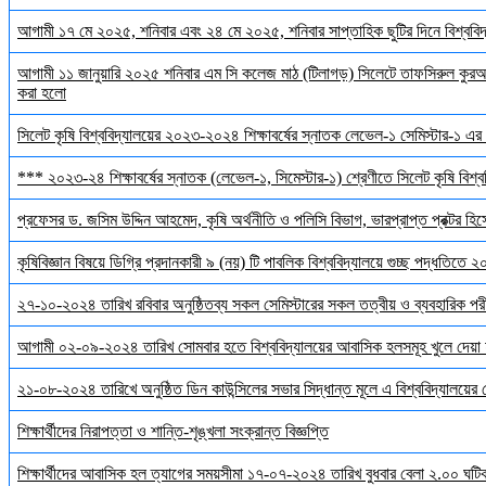
আগামী ১৭ মে ২০২৫, শনিবার এবং ২৪ মে ২০২৫, শনিবার সাপ্তাহিক ছুটির দিনে বিশ্ববিদ্য
আগামী ১১ জানুয়ারি ২০২৫ শনিবার এম সি কলেজ মাঠ (টিলাগড়) সিলেটে তাফসিরুল কুরআন 
করা হলো
সিলেট কৃষি বিশ্ববিদ্যালয়ের ২০২৩-২০২৪ শিক্ষাবর্ষের স্নাতক লেভেল-১ সেমিস্টার-১ এর 
*** ২০২৩-২৪ শিক্ষাবর্ষের স্নাতক (লেভেল-১, সিমেস্টার-১) শ্রেণীতে সিলেট কৃষি বিশ্ববি
প্রফেসর ড. জসিম উদ্দিন আহমেদ, কৃষি অর্থনীতি ও পলিসি বিভাগ, ভারপ্রাপ্ত প্রক্টর হিস
কৃষিবিজ্ঞান বিষয়ে ডিগ্রি প্রদানকারী ৯ (নয়) টি পাবলিক বিশ্ববিদ্যালয়ে গুচ্ছ পদ্ধতিতে
২৭-১০-২০২৪ তারিখ রবিবার অনুষ্ঠিতব্য সকল সেমিস্টারের সকল তত্বীয় ও ব্যবহারিক পরী
আগামী ০২-০৯-২০২৪ তারিখ সোমবার হতে বিশ্ববিদ্যালয়ের আবাসিক হলসমূহ খুলে দেয়া 
২১-০৮-২০২৪ তারিখে অনুষ্ঠিত ডিন কাউন্সিলের সভার সিদ্ধান্ত মূলে এ বিশ্ববিদ্যালয়ের
শিক্ষার্থীদের নিরাপত্তা ও শান্তি-শৃঙ্খলা সংক্রান্ত বিজ্ঞপ্তি
শিক্ষার্থীদের আবাসিক হল ত্যাগের সময়সীমা ১৭-০৭-২০২৪ তারিখ বুধবার বেলা ২.০০ ঘটিকা