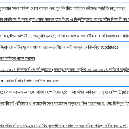
ালয়ের সকল অফিস খোলা থাকবে এবং পূর্ব নির্ধারিত ফাইনাল পরীক্ষার যথারীতি চালু থাকবে।
মাহফিলে বিপুলসংখ্যক লোক সমাগম হবে বিধায় এ বিশ্ববিদ্যালয় আগত নবীন শিক্ষার্থী সহ সক
ওরিয়েন্টেশন আগামী ১১ জানুয়ারি ২০২৫, শনিবার সকাল ৯.৩০ ঘটিকায় বিশ্ববিদ্যালয়ের নবনির্মি
দ্যালয়ে ভর্তির সুযোগ পাওয়া ছাত্র-ছাত্রীদের ভর্তি সংক্রান্ত বিজ্ঞপ্তি (updated)
েবে দায়িত্ব পালন করবেন
 ২০২৩-২০২৪ শিক্ষাবর্ষে ১ম বর্ষ স্নাতক (সম্মান)/স্নাতক শ্রেণির ২৫-১০-২০২৪ তারিখে অনুষ্
ক্ষা অনিবার্য কারণ বশত: স্থগিত করা হলো
হবে এবং ০৫-০৯-২০২৪ তারিখ বৃহস্পতিবার হতে একাডেমিক কার্যক্রম চালু হবে (** Upda
 ভেটেরিনারি এনিম্যাল ও বায়োমেডিকেল সায়েন্সেস অনুষদের ডিন প্রফেসর ড. মোঃ ছিদ্দিকুল 
র পরিবর্তে ১৮-০৭-২০২৪ তারিখ বৃহস্পতিবার সকাল ১০:০০ ঘটিকা পর্যন্ত বর্ধিত করা হলো। ব