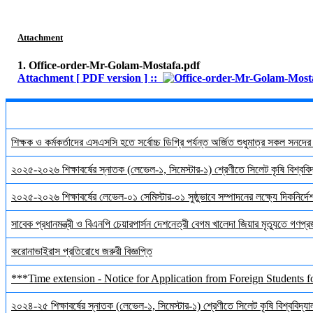
Attachment
1. Office-order-Mr-Golam-Mostafa.pdf
Attachment [ PDF version ] ::
শিক্ষক ও কর্মকর্তাদের এসএসসি হতে সর্বোচ্চ ডিগ্রি পর্যন্ত অর্জিত শুধুমাত্র সকল সনদে
২০২৫-২০২৬ শিক্ষাবর্ষের স্নাতক (লেভেল-১, সিমেস্টার-১) শ্রেণীতে সিলেট কৃষি বিশ্ববিদ্
২০২৫-২০২৬ শিক্ষাবর্ষের লেভেল-০১ সেমিস্টার-০১ সুষ্ঠুভাবে সম্পাদনের লক্ষ্যে দিকনির্
সাবেক প্রধানমন্ত্রী ও বিএনপি চেয়ারপার্সন দেশনেত্রী বেগম খালেদা জিয়ার মৃত্যুতে গণপ্র
করোনাভাইরাস প্রতিরোধে জরুরী বিজ্ঞপ্তি
***Time extension - Notice for Application from Foreign Students f
২০২৪-২৫ শিক্ষাবর্ষের স্নাতক (লেভেল-১, সিমেস্টার-১) শ্রেণীতে সিলেট কৃষি বিশ্ববিদ্যালয়