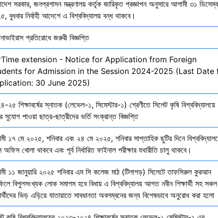
াদেশ সরকার, জনপ্রশাসন মন্ত্রণালয় কর্তৃক জারিকৃত প্রজ্ঞাপন অনুসারে আগামী ৩১ ডিসেম্
, বুধবার নির্বাহী আদেশে এ বিশ্ববিদ্যালয় বন্ধ থাকবে।
নাভাইরাস প্রতিরোধে জরুরী বিজ্ঞপ্তি
*Time extension - Notice for Application from Foreign
udents for Admission in the Session 2024-2025 (Last Date 
plication: 30 June 2025)
-২৫ শিক্ষাবর্ষের স্নাতক (লেভেল-১, সিমেস্টার-১) শ্রেণীতে সিলেট কৃষি বিশ্ববিদ্যালয়ে
ির সুযোগ পাওয়া ছাত্র-ছাত্রীদের ভর্তি সংক্রান্ত বিজ্ঞপ্তি
মী ১৭ মে ২০২৫, শনিবার এবং ২৪ মে ২০২৫, শনিবার সাপ্তাহিক ছুটির দিনে বিশ্ববিদ্যালয
 অফিস খোলা থাকবে এবং পূর্ব নির্ধারিত ফাইনাল পরীক্ষার যথারীতি চালু থাকবে।
মী ১১ জানুয়ারি ২০২৫ শনিবার এম সি কলেজ মাঠ (টিলাগড়) সিলেটে তাফসিরুল কুরআন
ফিলে বিপুলসংখ্যক লোক সমাগম হবে বিধায় এ বিশ্ববিদ্যালয় আগত নবীন শিক্ষার্থী সহ সকল
ষার্থীদের ভিড় এড়িয়ে যাতায়াতে সাবধানতা অবলম্বনের জন্য বিশেষভাবে অনুরোধ করা হলো
েট কৃষি বিশ্ববিদ্যালয়ের ২০২৩-২০২৪ শিক্ষাবর্ষের স্নাতক লেভেল-১ সেমিস্টার-১ এর