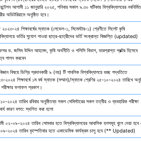
য়েন্টেশন আগামী ১১ জানুয়ারি ২০২৫, শনিবার সকাল ৯.৩০ ঘটিকায় বিশ্ববিদ্যালয়ের নবনির্মিত
দ্রীয় অডিটরিয়ামে অনুষ্ঠিত হবে।
 ২০২৩-২৪ শিক্ষাবর্ষের স্নাতক (লেভেল-১, সিমেস্টার-১) শ্রেণীতে সিলেট কৃষি
ববিদ্যালয়ে ভর্তির সুযোগ পাওয়া ছাত্র-ছাত্রীদের ভর্তি সংক্রান্ত বিজ্ঞপ্তি (updated)
েসর ড. জসিম উদ্দিন আহমেদ, কৃষি অর্থনীতি ও পলিসি বিভাগ, ভারপ্রাপ্ত প্রক্টর হিসেবে
িত্ব পালন করবেন
বিজ্ঞান বিষয়ে ডিগ্রি প্রদানকারী ৯ (নয়) টি পাবলিক বিশ্ববিদ্যালয়ে গুচ্ছ পদ্ধতিতে
৩-২০২৪ শিক্ষাবর্ষে ১ম বর্ষ স্নাতক (সম্মান)/স্নাতক শ্রেণির ২৫-১০-২০২৪ তারিখে অনুষ
তি পরীক্ষার ফলাফল প্রকাশ।
১০-২০২৪ তারিখ রবিবার অনুষ্ঠিতব্য সকল সেমিস্টারের সকল তত্বীয় ও ব্যবহারিক পরীক্ষা
বার্য কারণ বশত: স্থগিত করা হলো
মী ০২-০৯-২০২৪ তারিখ সোমবার হতে বিশ্ববিদ্যালয়ের আবাসিক হলসমূহ খুলে দেয়া হবে 
০৯-২০২৪ তারিখ বৃহস্পতিবার হতে একাডেমিক কার্যক্রম চালু হবে (** Updated)