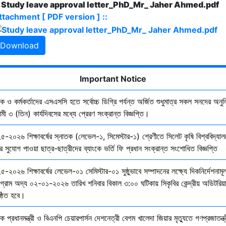
. Study leave approval letter_PhD_Mr_ Jaher Ahmed.pdf
ttachment [ PDF version ] ::
Download
Important Notice
ষক ও কর্মকর্তাদের এসএসসি হতে সর্বোচ্চ ডিগ্রি পর্যন্ত অর্জিত শুধুমাত্র সকল সনদের অনুল
ী ৩ (তিন) কার্যদিবসের মধ্যে প্রেরণ সংক্রান্ত বিজ্ঞপ্তি।
৫-২০২৬ শিক্ষাবর্ষের স্নাতক (লেভেল-১, সিমেস্টার-১) শ্রেণীতে সিলেট কৃষি বিশ্ববিদ্যাল
ির সুযোগ পাওয়া ছাত্র-ছাত্রীদের ব্যাংকে ভর্তি ফি প্রধান সংক্রান্ত সংশোধিত বিজ্ঞপ্তি
-২০২৬ শিক্ষাবর্ষের লেভেল-০১ সেমিস্টার-০১ সুষ্ঠুভাবে সম্পাদনের লক্ষ্যে দিকনির্দেশনাম
োগ্রাম অদ্য ০২-০১-২০২৬ তারিখ শনিবার বিকাল ৩:০০ ঘটিকায় সিকৃবির কেন্দ্রীয় অডিটরিয়
ষ্ঠিত হবে।
ক প্রধানমন্ত্রী ও বিএনপি চেয়ারপার্সন দেশনেত্রী বেগম খালেদা জিয়ার মৃত্যুতে গণপ্রজাতন্ত্