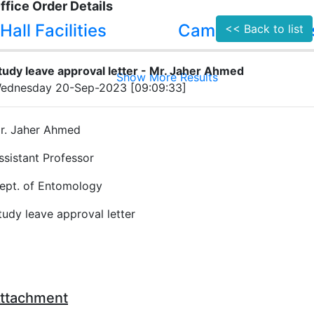
ffice Order Details
Hall Facilities
Campus Facilitie
<< Back to list
tudy leave approval letter - Mr. Jaher Ahmed
Show More Results
ednesday 20-Sep-2023 [09:09:33]
r. Jaher Ahmed
ssistant Professor
ept. of Entomology
tudy leave approval letter
ttachment