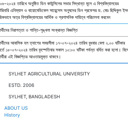
০৮-২০২৪ তারিখে অনুষ্ঠিত ডিন কাউন্সিলের সভার সিদ্ধান্ত মূলে এ বিশ্ববিদ্যালয়ের
েরিনারি এনিম্যাল ও বায়োমেডিকেল সায়েন্সেস অনুষদের ডিন প্রফেসর ড. মোঃ ছিদ্দিকুল ইস
য়িকভাবে অত্র বিশ্ববিদ্যালয়ের আর্থিক ও প্রশাসনিক দায়িত্ব পরিচালনা করবেন
ষার্থীদের নিরাপত্তা ও শান্তি-শৃঙ্খলা সংক্রান্ত বিজ্ঞপ্তি
্ষার্থীদের আবাসিক হল ত্যাগের সময়সীমা ১৭-০৭-২০২৪ তারিখ বুধবার বেলা ২.০০ ঘটিকার
বর্তে ১৮-০৭-২০২৪ তারিখ বৃহস্পতিবার সকাল ১০:০০ ঘটিকা পর্যন্ত বর্ধিত করা হলো। বিদ
ষার্থীরা এই বিজ্ঞপ্তির আওতায়মুক্ত থাকবে।
SYLHET AGRICULTURAL UNIVERSITY
ESTD. 2006
SYLHET, BANGLADESH
ABOUT US
History