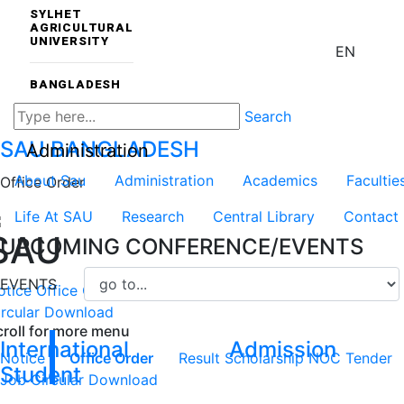
SYLHET
AGRICULTURAL
UNIVERSITY
EN
BANGLADESH
Search
SAU
BANGLADESH
Administration
About Sau
Administration
Academics
Facultie
Office Order
Life At SAU
Research
Central Library
Contact
SAU
UPCOMING CONFERENCE/EVENTS
EVENTS
otice
Office Order
Result
Scholarship
NOC
Tender
Job
rcular
Download
croll for more menu
International
Admission
Notice
Office Order
Result
Scholarship
NOC
Tender
Student
Job Circular
Download