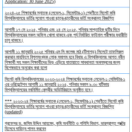
Application: 30 June 2025)
২০২৪-২৫ শিক্ষাবর্ষের স্নাতক (লেভেল-১, সিমেস্টার-১) শ্রেণীতে সিলেট কৃষি
বিশ্ববিদ্যালয়ে ভর্তির সুযোগ পাওয়া ছাত্র-ছাত্রীদের ভর্তি সংক্রান্ত বিজ্ঞপ্তি
আগামী ১৭ মে ২০২৫, শনিবার এবং ২৪ মে ২০২৫, শনিবার সাপ্তাহিক ছুটির দিনে
বিশ্ববিদ্যালয়ের সকল অফিস খোলা থাকবে এবং পূর্ব নির্ধারিত ফাইনাল পরীক্ষার যথারীতি
চালু থাকবে।
আগামী ১১ জানুয়ারি ২০২৫ শনিবার এম সি কলেজ মাঠ (টিলাগড়) সিলেটে তাফসিরুল
কুরআন মাহফিলে বিপুলসংখ্যক লোক সমাগম হবে বিধায় এ বিশ্ববিদ্যালয় আগত নবীন
শিক্ষার্থী সহ সকল শিক্ষার্থীদের ভিড় এড়িয়ে যাতায়াতে সাবধানতা অবলম্বনের জন্য
বিশেষভাবে অনুরোধ করা হলো
সিলেট কৃষি বিশ্ববিদ্যালয়ের ২০২৩-২০২৪ শিক্ষাবর্ষের স্নাতক লেভেল-১ সেমিস্টার-১
এর ওরিয়েন্টেশন আগামী ১১ জানুয়ারি ২০২৫, শনিবার সকাল ৯.৩০ ঘটিকায়
বিশ্ববিদ্যালয়ের নবনির্মিত কেন্দ্রীয় অডিটরিয়ামে অনুষ্ঠিত হবে।
*** ২০২৩-২৪ শিক্ষাবর্ষের স্নাতক (লেভেল-১, সিমেস্টার-১) শ্রেণীতে সিলেট কৃষি
বিশ্ববিদ্যালয়ে ভর্তির সুযোগ পাওয়া ছাত্র-ছাত্রীদের ভর্তি সংক্রান্ত বিজ্ঞপ্তি
(updated)
প্রফেসর ড. জসিম উদ্দিন আহমেদ, কৃষি অর্থনীতি ও পলিসি বিভাগ, ভারপ্রাপ্ত প্রক্টর
হিসেবে দায়িত্ব পালন করবেন