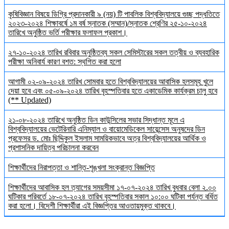
কৃষিবিজ্ঞান বিষয়ে ডিগ্রি প্রদানকারী ৯ (নয়) টি পাবলিক বিশ্ববিদ্যালয়ে গুচ্ছ পদ্ধতিতে
২০২৩-২০২৪ শিক্ষাবর্ষে ১ম বর্ষ স্নাতক (সম্মান)/স্নাতক শ্রেণির ২৫-১০-২০২৪
তারিখে অনুষ্ঠিত ভর্তি পরীক্ষার ফলাফল প্রকাশ।
২৭-১০-২০২৪ তারিখ রবিবার অনুষ্ঠিতব্য সকল সেমিস্টারের সকল তত্বীয় ও ব্যবহারিক
পরীক্ষা অনিবার্য কারণ বশত: স্থগিত করা হলো
আগামী ০২-০৯-২০২৪ তারিখ সোমবার হতে বিশ্ববিদ্যালয়ের আবাসিক হলসমূহ খুলে
দেয়া হবে এবং ০৫-০৯-২০২৪ তারিখ বৃহস্পতিবার হতে একাডেমিক কার্যক্রম চালু হবে
(** Updated)
২১-০৮-২০২৪ তারিখে অনুষ্ঠিত ডিন কাউন্সিলের সভার সিদ্ধান্ত মূলে এ
বিশ্ববিদ্যালয়ের ভেটেরিনারি এনিম্যাল ও বায়োমেডিকেল সায়েন্সেস অনুষদের ডিন
প্রফেসর ড. মোঃ ছিদ্দিকুল ইসলাম সাময়িকভাবে অত্র বিশ্ববিদ্যালয়ের আর্থিক ও
প্রশাসনিক দায়িত্ব পরিচালনা করবেন
শিক্ষার্থীদের নিরাপত্তা ও শান্তি-শৃঙ্খলা সংক্রান্ত বিজ্ঞপ্তি
শিক্ষার্থীদের আবাসিক হল ত্যাগের সময়সীমা ১৭-০৭-২০২৪ তারিখ বুধবার বেলা ২.০০
ঘটিকার পরিবর্তে ১৮-০৭-২০২৪ তারিখ বৃহস্পতিবার সকাল ১০:০০ ঘটিকা পর্যন্ত বর্ধিত
করা হলো। বিদেশী শিক্ষার্থীরা এই বিজ্ঞপ্তির আওতায়মুক্ত থাকবে।