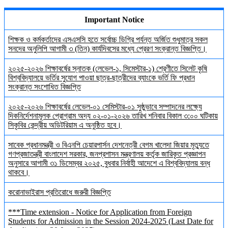
Important Notice
শিক্ষক ও কর্মকর্তাদের এসএসসি হতে সর্বোচ্চ ডিগ্রি পর্যন্ত অর্জিত শুধুমাত্র সকল
সনদের অনুলিপি আগামী ৩ (তিন) কার্যদিবসের মধ্যে প্রেরণ সংক্রান্ত বিজ্ঞপ্তি।
২০২৫-২০২৬ শিক্ষাবর্ষের স্নাতক (লেভেল-১, সিমেস্টার-১) শ্রেণীতে সিলেট কৃষি
বিশ্ববিদ্যালয়ে ভর্তির সুযোগ পাওয়া ছাত্র-ছাত্রীদের ব্যাংকে ভর্তি ফি প্রধান
সংক্রান্ত সংশোধিত বিজ্ঞপ্তি
২০২৫-২০২৬ শিক্ষাবর্ষের লেভেল-০১ সেমিস্টার-০১ সুষ্ঠুভাবে সম্পাদনের লক্ষ্যে
দিকনির্দেশনামূলক প্রোগ্রাম অদ্য ০২-০১-২০২৬ তারিখ শনিবার বিকাল ৩:০০ ঘটিকায়
সিকৃবির কেন্দ্রীয় অডিটরিয়াম এ অনুষ্ঠিত হবে।
সাবেক প্রধানমন্ত্রী ও বিএনপি চেয়ারপার্সন দেশনেত্রী বেগম খালেদা জিয়ার মৃত্যুতে
গণপ্রজাতন্ত্রী বাংলাদেশ সরকার, জনপ্রশাসন মন্ত্রণালয় কর্তৃক জারিকৃত প্রজ্ঞাপন
অনুসারে আগামী ৩১ ডিসেম্বর ২০২৫, বুধবার নির্বাহী আদেশে এ বিশ্ববিদ্যালয় বন্ধ
থাকবে।
করোনাভাইরাস প্রতিরোধে জরুরী বিজ্ঞপ্তি
***Time extension - Notice for Application from Foreign
Students for Admission in the Session 2024-2025 (Last Date for