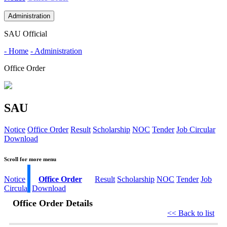
Administration
SAU Official
- Home
- Administration
Office Order
SAU
Notice
Office Order
Result
Scholarship
NOC
Tender
Job Circular
Download
Scroll for more menu
Notice
Office Order
Result
Scholarship
NOC
Tender
Job
Circular
Download
Office Order Details
<< Back to list