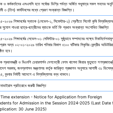
ষক ও কর্মকর্তাদের এসএসসি হতে সর্বোচ্চ ডিগ্রি পর্যন্ত অর্জিত শুধুমাত্র সকল সনদের অনুল
ী ৩ (তিন) কার্যদিবসের মধ্যে প্রেরণ সংক্রান্ত বিজ্ঞপ্তি।
৫-২০২৬ শিক্ষাবর্ষের স্নাতক (লেভেল-১, সিমেস্টার-১) শ্রেণীতে সিলেট কৃষি বিশ্ববিদ্যাল
ির সুযোগ পাওয়া ছাত্র-ছাত্রীদের ব্যাংকে ভর্তি ফি প্রধান সংক্রান্ত সংশোধিত বিজ্ঞপ্তি
-২০২৬ শিক্ষাবর্ষের লেভেল-০১ সেমিস্টার-০১ সুষ্ঠুভাবে সম্পাদনের লক্ষ্যে দিকনির্দেশনাম
োগ্রাম অদ্য ০২-০১-২০২৬ তারিখ শনিবার বিকাল ৩:০০ ঘটিকায় সিকৃবির কেন্দ্রীয় অডিটরিয়
ষ্ঠিত হবে।
ক প্রধানমন্ত্রী ও বিএনপি চেয়ারপার্সন দেশনেত্রী বেগম খালেদা জিয়ার মৃত্যুতে গণপ্রজাতন্ত্
াদেশ সরকার, জনপ্রশাসন মন্ত্রণালয় কর্তৃক জারিকৃত প্রজ্ঞাপন অনুসারে আগামী ৩১ ডিসেম্
, বুধবার নির্বাহী আদেশে এ বিশ্ববিদ্যালয় বন্ধ থাকবে।
নাভাইরাস প্রতিরোধে জরুরী বিজ্ঞপ্তি
*Time extension - Notice for Application from Foreign
udents for Admission in the Session 2024-2025 (Last Date 
plication: 30 June 2025)