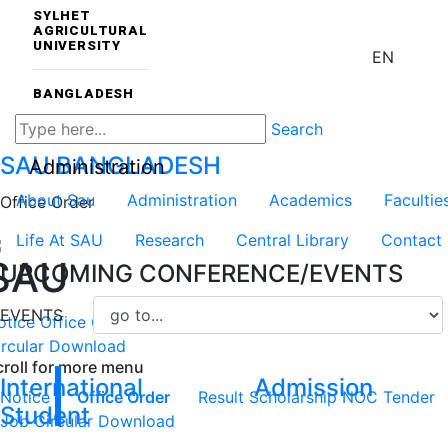
SYLHET
AGRICULTURAL
UNIVERSITY
EN
BANGLADESH
Search
SAU
BANGLADESH
Administration
About Sau
Administration
Academics
Facultie
Office Order
Life At SAU
Research
Central Library
Contact
SAU
UPCOMING CONFERENCE/EVENTS
EVENTS
otice
Office Order
Result
Scholarship
NOC
Tender
Job
rcular
Download
croll for more menu
International
Admission
Notice
Office Order
Result
Scholarship
NOC
Tender
Student
Job Circular
Download