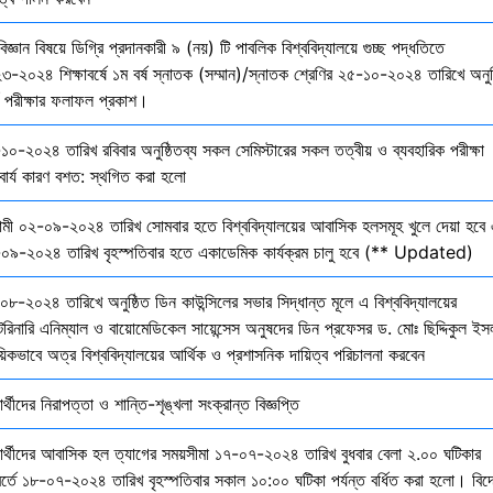
বিজ্ঞান বিষয়ে ডিগ্রি প্রদানকারী ৯ (নয়) টি পাবলিক বিশ্ববিদ্যালয়ে গুচ্ছ পদ্ধতিতে
৩-২০২৪ শিক্ষাবর্ষে ১ম বর্ষ স্নাতক (সম্মান)/স্নাতক শ্রেণির ২৫-১০-২০২৪ তারিখে অনুষ
তি পরীক্ষার ফলাফল প্রকাশ।
১০-২০২৪ তারিখ রবিবার অনুষ্ঠিতব্য সকল সেমিস্টারের সকল তত্বীয় ও ব্যবহারিক পরীক্ষা
বার্য কারণ বশত: স্থগিত করা হলো
মী ০২-০৯-২০২৪ তারিখ সোমবার হতে বিশ্ববিদ্যালয়ের আবাসিক হলসমূহ খুলে দেয়া হবে 
০৯-২০২৪ তারিখ বৃহস্পতিবার হতে একাডেমিক কার্যক্রম চালু হবে (** Updated)
০৮-২০২৪ তারিখে অনুষ্ঠিত ডিন কাউন্সিলের সভার সিদ্ধান্ত মূলে এ বিশ্ববিদ্যালয়ের
েরিনারি এনিম্যাল ও বায়োমেডিকেল সায়েন্সেস অনুষদের ডিন প্রফেসর ড. মোঃ ছিদ্দিকুল ইস
য়িকভাবে অত্র বিশ্ববিদ্যালয়ের আর্থিক ও প্রশাসনিক দায়িত্ব পরিচালনা করবেন
ষার্থীদের নিরাপত্তা ও শান্তি-শৃঙ্খলা সংক্রান্ত বিজ্ঞপ্তি
্ষার্থীদের আবাসিক হল ত্যাগের সময়সীমা ১৭-০৭-২০২৪ তারিখ বুধবার বেলা ২.০০ ঘটিকার
বর্তে ১৮-০৭-২০২৪ তারিখ বৃহস্পতিবার সকাল ১০:০০ ঘটিকা পর্যন্ত বর্ধিত করা হলো। বিদ