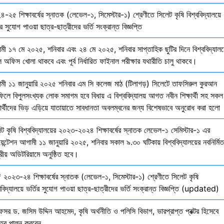
-২৫ শিক্ষাবর্ষের স্নাতক (লেভেল-১, সিমেস্টার-১) শ্রেণীতে সিলেট কৃষি বিশ্ববিদ্যালয়ে
ির সুযোগ পাওয়া ছাত্র-ছাত্রীদের ভর্তি সংক্রান্ত বিজ্ঞপ্তি
মী ১৭ মে ২০২৫, শনিবার এবং ২৪ মে ২০২৫, শনিবার সাপ্তাহিক ছুটির দিনে বিশ্ববিদ্যালয
 অফিস খোলা থাকবে এবং পূর্ব নির্ধারিত ফাইনাল পরীক্ষার যথারীতি চালু থাকবে।
মী ১১ জানুয়ারি ২০২৫ শনিবার এম সি কলেজ মাঠ (টিলাগড়) সিলেটে তাফসিরুল কুরআন
ফিলে বিপুলসংখ্যক লোক সমাগম হবে বিধায় এ বিশ্ববিদ্যালয় আগত নবীন শিক্ষার্থী সহ সকল
ষার্থীদের ভিড় এড়িয়ে যাতায়াতে সাবধানতা অবলম্বনের জন্য বিশেষভাবে অনুরোধ করা হলো
েট কৃষি বিশ্ববিদ্যালয়ের ২০২৩-২০২৪ শিক্ষাবর্ষের স্নাতক লেভেল-১ সেমিস্টার-১ এর
য়েন্টেশন আগামী ১১ জানুয়ারি ২০২৫, শনিবার সকাল ৯.৩০ ঘটিকায় বিশ্ববিদ্যালয়ের নবনির্মিত
দ্রীয় অডিটরিয়ামে অনুষ্ঠিত হবে।
 ২০২৩-২৪ শিক্ষাবর্ষের স্নাতক (লেভেল-১, সিমেস্টার-১) শ্রেণীতে সিলেট কৃষি
ববিদ্যালয়ে ভর্তির সুযোগ পাওয়া ছাত্র-ছাত্রীদের ভর্তি সংক্রান্ত বিজ্ঞপ্তি (updated)
েসর ড. জসিম উদ্দিন আহমেদ, কৃষি অর্থনীতি ও পলিসি বিভাগ, ভারপ্রাপ্ত প্রক্টর হিসেবে
িত্ব পালন করবেন