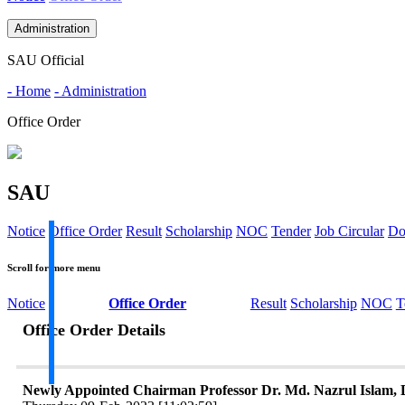
Administration
SAU Official
- Home
- Administration
Office Order
SAU
Notice
Office Order
Result
Scholarship
NOC
Tender
Job Circular
Do
Scroll for more menu
Notice
Office Order
Result
Scholarship
NOC
T
Office Order Details
Newly Appointed Chairman Professor Dr. Md. Nazrul Islam, 