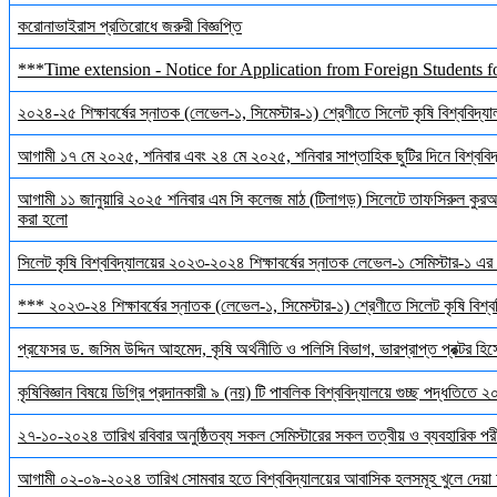
করোনাভাইরাস প্রতিরোধে জরুরী বিজ্ঞপ্তি
***Time extension - Notice for Application from Foreign Students f
২০২৪-২৫ শিক্ষাবর্ষের স্নাতক (লেভেল-১, সিমেস্টার-১) শ্রেণীতে সিলেট কৃষি বিশ্ববিদ্যালয়
আগামী ১৭ মে ২০২৫, শনিবার এবং ২৪ মে ২০২৫, শনিবার সাপ্তাহিক ছুটির দিনে বিশ্ববিদ্য
আগামী ১১ জানুয়ারি ২০২৫ শনিবার এম সি কলেজ মাঠ (টিলাগড়) সিলেটে তাফসিরুল কুরআন 
করা হলো
সিলেট কৃষি বিশ্ববিদ্যালয়ের ২০২৩-২০২৪ শিক্ষাবর্ষের স্নাতক লেভেল-১ সেমিস্টার-১ এর 
*** ২০২৩-২৪ শিক্ষাবর্ষের স্নাতক (লেভেল-১, সিমেস্টার-১) শ্রেণীতে সিলেট কৃষি বিশ্ববি
প্রফেসর ড. জসিম উদ্দিন আহমেদ, কৃষি অর্থনীতি ও পলিসি বিভাগ, ভারপ্রাপ্ত প্রক্টর হিস
কৃষিবিজ্ঞান বিষয়ে ডিগ্রি প্রদানকারী ৯ (নয়) টি পাবলিক বিশ্ববিদ্যালয়ে গুচ্ছ পদ্ধতিতে
২৭-১০-২০২৪ তারিখ রবিবার অনুষ্ঠিতব্য সকল সেমিস্টারের সকল তত্বীয় ও ব্যবহারিক পরী
আগামী ০২-০৯-২০২৪ তারিখ সোমবার হতে বিশ্ববিদ্যালয়ের আবাসিক হলসমূহ খুলে দেয়া 