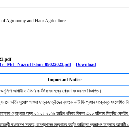
. of Agronomy and Haor Agriculture
23.pdf
Download
Important Notice
র অনুলিপি আগামী ৩ (তিন) কার্যদিবসের মধ্যে প্রেরণ সংক্রান্ত বিজ্ঞপ্তি।
যালয়ে ভর্তির সুযোগ পাওয়া ছাত্র-ছাত্রীদের ব্যাংকে ভর্তি ফি প্রধান সংক্রান্ত সংশোধিত বিজ
দেশনামূলক প্রোগ্রাম অদ্য ০২-০১-২০২৬ তারিখ শনিবার বিকাল ৩:০০ ঘটিকায় সিকৃবির কেন্দ্রীয
জাতন্ত্রী বাংলাদেশ সরকার, জনপ্রশাসন মন্ত্রণালয় কর্তৃক জারিকৃত প্রজ্ঞাপন অনুসারে আগামী