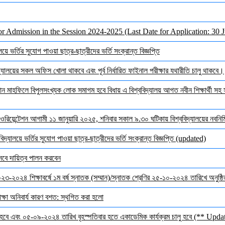
or Admission in the Session 2024-2025 (Last Date for Application: 30 
ে ভর্তির সুযোগ পাওয়া ছাত্র-ছাত্রীদের ভর্তি সংক্রান্ত বিজ্ঞপ্তি
ালয়ের সকল অফিস খোলা থাকবে এবং পূর্ব নির্ধারিত ফাইনাল পরীক্ষার যথারীতি চালু থাকবে।
মাহফিলে বিপুলসংখ্যক লোক সমাগম হবে বিধায় এ বিশ্ববিদ্যালয় আগত নবীন শিক্ষার্থী সহ সক
ওরিয়েন্টেশন আগামী ১১ জানুয়ারি ২০২৫, শনিবার সকাল ৯.৩০ ঘটিকায় বিশ্ববিদ্যালয়ের নবনির্মি
দ্যালয়ে ভর্তির সুযোগ পাওয়া ছাত্র-ছাত্রীদের ভর্তি সংক্রান্ত বিজ্ঞপ্তি (updated)
েবে দায়িত্ব পালন করবেন
 ২০২৩-২০২৪ শিক্ষাবর্ষে ১ম বর্ষ স্নাতক (সম্মান)/স্নাতক শ্রেণির ২৫-১০-২০২৪ তারিখে অনুষ্
ক্ষা অনিবার্য কারণ বশত: স্থগিত করা হলো
হবে এবং ০৫-০৯-২০২৪ তারিখ বৃহস্পতিবার হতে একাডেমিক কার্যক্রম চালু হবে (** Upda