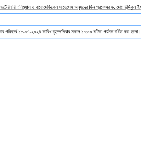
 ভেটেরিনারি এনিম্যাল ও বায়োমেডিকেল সায়েন্সেস অনুষদের ডিন প্রফেসর ড. মোঃ ছিদ্দিকুল 
র পরিবর্তে ১৮-০৭-২০২৪ তারিখ বৃহস্পতিবার সকাল ১০:০০ ঘটিকা পর্যন্ত বর্ধিত করা হলো। ব